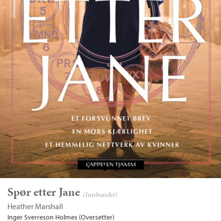
Spør etter Jane
Bla i boka
(Innbundet)
Heather Marshall
Inger Sverreson Holmes (Oversetter)