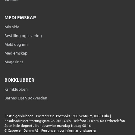
Heftet
Bokmål
2024
Kjøp
Pris
229,–
MEDLEMSKAP
Sendes fra oss i løpet av 1-3 arbeidsdager.
Min side
Bestilling og levering
Meld deg inn
Spør etter Jane
Medlemskap
Heather Marshall
Magasinet
Nedlastbar lydbok
Bokmål
2024
Pris
449,–
BOKKLUBBER
Krimklubben
Den sanne historien om Audrey
Barnas Egen Bokverden
James
Heather Marshall
Nedlastbar lydbok
Bokmål
2025
Bestselgerklubben | Postadresse: Postboks 1900 Sentrum, 0055 Oslo |
Besøksadresse: Stortingsgata 28, 0161 Oslo | Telefon: 21 89 60 60. Ordretelefon
Pris
299,–
åpen hele døgnet / Kundeservice mandag-fredag 08-16.
Ebok
©
Cappelen Damm AS
|
Personvern og informasjonskapsler