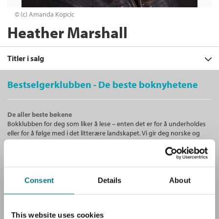
© (c) Amanda Kopcic
Heather Marshall
Titler i salg
Bestselgerklubben - De beste boknyhetene
Filter
De aller beste bøkene
+
Bokklubben for deg som liker å lese – enten det er for å underholdes
KATEGORI
Den sanne historien om Audrey
eller for å følge med i det litterære landskapet. Vi gir deg norske og
James
+
Alle
internasjonale bestselgere!
Heather Marshall
FORMAT
Skjønnlitteratur (6)
+
Innbundet
Bokmål
2025
Alle
SPRÅK
Ebøker (4)
Kjøp
Pris
399,–
Unike medlemstilbud!
Ebok (2)
Alle
Consent
Details
About
Som medlem i Bestselgerklubben får du en rekke supre tilbud med
Sendes fra oss i løpet av 1-3 arbeidsdager.
Heftet (2)
opptil 80 % rabatt på bøker og fine ting.
Bokmål (8)
Innbundet (2)
Nedlastbar lydbok (2)
This website uses cookies