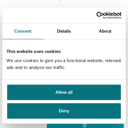
Oversatt av:
Kolstad, Henning
Serie:
Karen Pirie
Serienummer:
4
1979
Consent
Details
About
Allie Burns /
Val McDermid
Nedlastbar lydbok
This website uses cookies
We use cookies to give you a functional website, relevant
Pris
439,–
ads and to analyse our traffic.
Bildene hvisker
Allow all
Karen Pirie /
Val McDermid
Deny
Nedlastbar lydbok