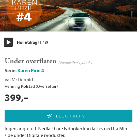
Hør utdrag
(1:48)
Start/pause
Under overflaten
(Nedlastbar lydbok)
Serie:
Karen Pirie
4
Val McDermid
Henning Kolstad (Oversetter)
399,–
Ingen angrerett. Nedlastbare lydbøker kan lastes ned fra Min
side under Digitale produkter.