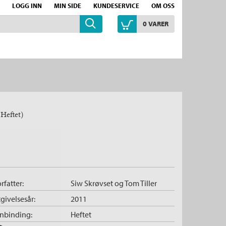
LOGG INN
MIN SIDE
KUNDESERVICE
OM OSS
0
VARER
(Heftet)
rfatter:
Siw Skrøvset
og
Tom Tiller
givelsesår:
2011
nnbinding:
Heftet