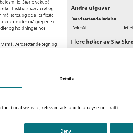
beidsmiljø. Større vekt på
Andre utgaver
 øker friskhetsnærværet og
å læres, og de aller fleste
Verdsettende ledelse
ultatene om de små grepene i
rdier og holdninger hos
Bokmål
Hefte
Flere bøker av Siw Skrø
elv små, verdsettende tegn og
venser. Forfatterne viser til
L
er og næringsliv og beskriver en
- 
etydning og aktivt praktiserer
Si
He
Details
functional website, relevant ads and to analyse our traffic.
V
Si
He
Deny