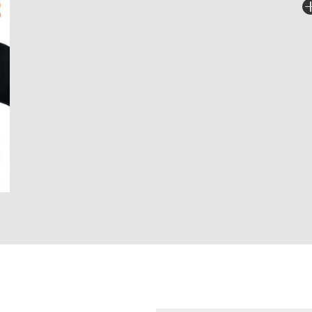
Fo
Sp
I
Ka
An
Fa
Ni