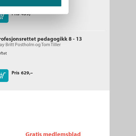
Pris
459,–
Kjøp
rofesjonsrettet pedagogikk 8 - 13
ay Britt Postholm
og
Tom Tiller
ftet
Pris
629,–
Kjøp
Gratis medlemsblad