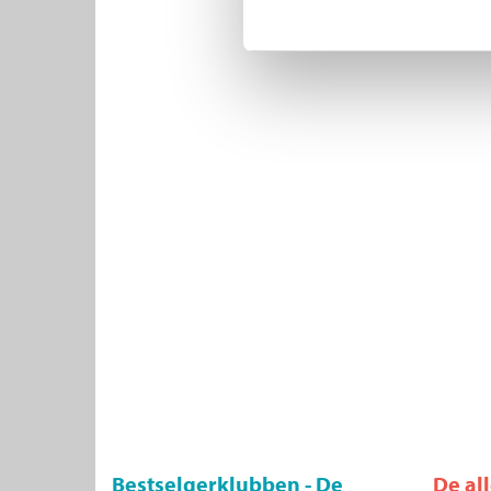
Bestselgerklubben - De
De al