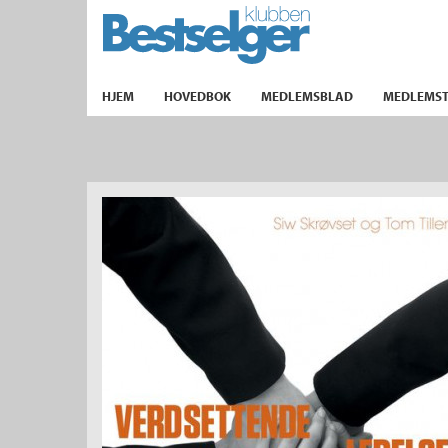
TIL FORSIDEN
HJEM
HOVEDBOK
MEDLEMSBLAD
MEDLEMST
k
lad
ilbud
m
aver
ice