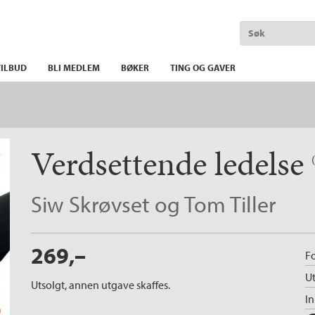
ILBUD
BLI MEDLEM
BØKER
TING OG GAVER
Verdsettende ledelse
Siw Skrøvset
og
Tom Tiller
269,–
Fo
Ut
Utsolgt, annen utgave skaffes.
I