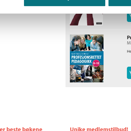
P
M
He
ler beste bøkene
Unike medlemstilbud!