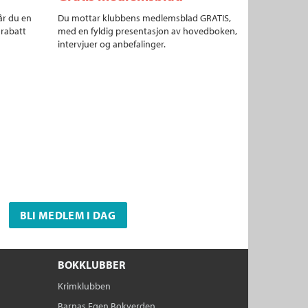
år du en
Du mottar klubbens medlemsblad GRATIS,
 rabatt
med en fyldig presentasjon av hovedboken,
intervjuer og anbefalinger.
BLI MEDLEM I DAG
BOKKLUBBER
Krimklubben
Barnas Egen Bokverden