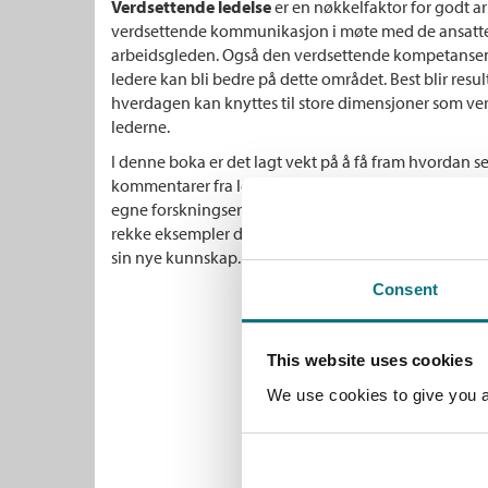
Verdsettende ledelse
er en nøkkelfaktor for godt ar
verdsettende kommunikasjon i møte med de ansatte
arbeidsgleden. Også den verdsettende kompetansen m
ledere kan bli bedre på dette området. Best blir res
hverdagen kan knyttes til store dimensjoner som ve
lederne.
I denne boka er det lagt vekt på å få fram hvordan s
kommentarer fra ledelsen kan gi store positive konsek
egne forskningserfaringer fra skole, idrett, kommun
rekke eksempler der ledere har lært verdsettingens b
sin nye kunnskap.
Consent
This website uses cookies
We use cookies to give you a 