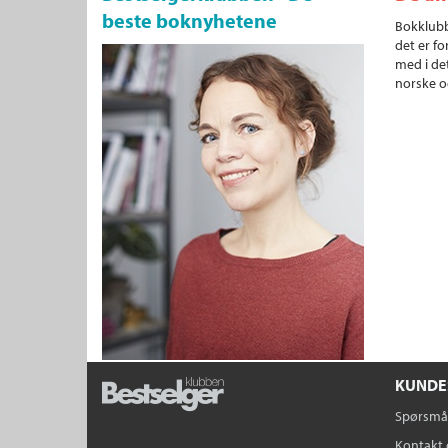
beste boknyhetene
Bokklubb
det er fo
med i det
norske o
KUNDE
Spørsmål
Kontakt 