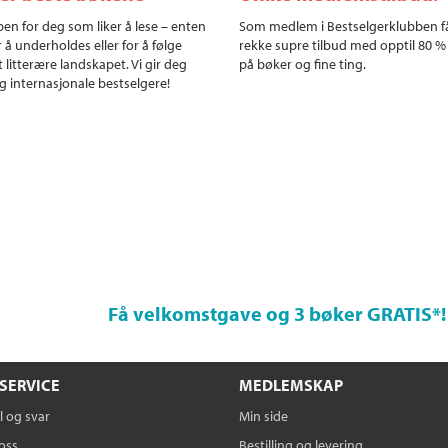
en for deg som liker å lese – enten
Som medlem i Bestselgerklubben f
r å underholdes eller for å følge
rekke supre tilbud med opptil 80 %
 litterære landskapet. Vi gir deg
på bøker og fine ting.
g internasjonale bestselgere!
Få velkomstgave og 3 bøker GRATIS
*!
SERVICE
MEDLEMSKAP
 og svar
Min side
oss
Bestilling og levering