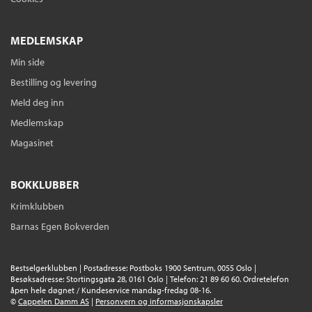
Pris
409,–
Tittelen finnes ikke lenger i sortimentet.
MEDLEMSKAP
Min side
Bestilling og levering
Meld deg inn
Medlemskap
Magasinet
BOKKLUBBER
Krimklubben
Barnas Egen Bokverden
Bestselgerklubben | Postadresse: Postboks 1900 Sentrum, 0055 Oslo |
Besøksadresse: Stortingsgata 28, 0161 Oslo | Telefon: 21 89 60 60. Ordretelefon
åpen hele døgnet / Kundeservice mandag-fredag 08-16.
©
Cappelen Damm AS
|
Personvern og informasjonskapsler