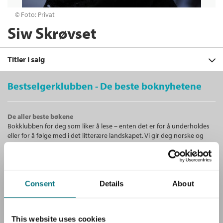
© Foto: Privat
Siw Skrøvset
Titler i salg
Bestselgerklubben - De beste boknyhetene
Filter
De aller beste bøkene
+
Bokklubben for deg som liker å lese – enten det er for å underholdes
KATEGORI
Lærerens relasjonsarbeid
: -
eller for å følge med i det litterære landskapet. Vi gir deg norske og
perspektiver, verktøy og caser
+
Alle
internasjonale bestselgere!
Sølvi Mausethagen
,
Siw Skrøvset
og
Åse
FORMAT
Fagbøker (4)
Slettbakk
+
Alle
SPRÅK
Heftet
Bokmål
2017
Unike medlemstilbud!
Heftet (4)
Alle
Consent
Details
About
Kjøp
Pris
389,–
Som medlem i Bestselgerklubben får du en rekke supre tilbud med
opptil 80 % rabatt på bøker og fine ting.
Bokmål (4)
Sendes fra oss i løpet av 1-3 arbeidsdager.
This website uses cookies
Verdsettende ledelse