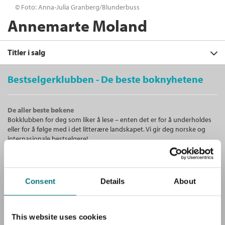
© Foto: Anna-Julia Granberg/Blunderbuss
Annemarte Moland
Titler i salg
Bestselgerklubben - De beste boknyhetene
Filter
De aller beste bøkene
+
Bokklubben for deg som liker å lese – enten det er for å underholdes
KATEGORI
Det skjulte nettverket
: Farlige
eller for å følge med i det litterære landskapet. Vi gir deg norske og
forbindelser mellom unge på nett
+
Alle
internasjonale bestselgere!
Annemarte Moland
FORMAT
Dokumentar og fakta (2)
+
Innbundet
Bokmål
2021
Alle
SPRÅK
Ebøker (2)
Kjøp
Pris
379,–
Unike medlemstilbud!
Ebok (1)
Lydbøker (1)
Alle
Som medlem i Bestselgerklubben får du en rekke supre tilbud med
Consent
Details
About
Sendes fra oss i løpet av 1-3 arbeidsdager.
Innbundet (1)
opptil 80 % rabatt på bøker og fine ting.
Bokmål (3)
Nedlastbar lydbok (1)
This website uses cookies
Gratis medlemsblad
Det skjulte nettverket - Farlige