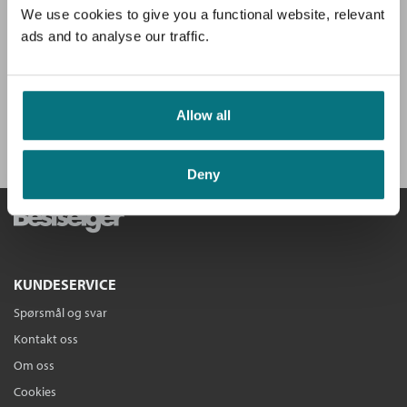
Du mottar klubbens medlemsblad GRATIS, med en fyldig presentasjon
forbindelser mellom unge på nett
We use cookies to give you a functional website, relevant
av hovedboken, intervjuer og anbefalinger.
Annemarte Moland
ads and to analyse our traffic.
Nedlastbar lydbok
Bokmål
2021
Pris
379,–
Få velkomstgave og 3 bøker GRATIS
*!
Ebok
Allow all
Det skjulte nettverket
: Farlige
BLI MEDLEM I DAG
forbindelser mellom unge på nett
Annemarte Moland
Deny
Ebok
Bokmål
2021
Pris
279,–
KUNDESERVICE
Spørsmål og svar
Kontakt oss
Om oss
Cookies