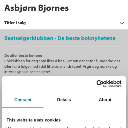
Asbjørn Bjornes
Titler i salg
Bestselgerklubben - De beste boknyhetene
Filter
De aller beste bøkene
+
Bokklubben for deg som liker å lese – enten det er for å underholdes
KATEGORI
Med andakt
: Tekster for mot, håp
eller for å følge med i det litterære landskapet. Vi gir deg norske og
og tro i hverdagen
+
Alle
internasjonale bestselgere!
Asbjørn Bjornes
og
Henrik Syse
FORMAT
Dokumentar og fakta (3)
+
Heftet
Bokmål
2015
Alle
SPRÅK
Ebøker (1)
Kjøp
Pris
249,–
Unike medlemstilbud!
Ebok (1)
Alle
Som medlem i Bestselgerklubben får du en rekke supre tilbud med
Sendes fra oss i løpet av 1-3 arbeidsdager.
Heftet (1)
Consent
Details
About
opptil 80 % rabatt på bøker og fine ting.
Bokmål (3)
Innbundet (1)
Ebok
Gratis medlemsblad
This website uses cookies
Med andakt
Du mottar klubbens medlemsblad GRATIS, med en fyldig presentasjon
Asbjørn Bjornes
og
Henrik Syse