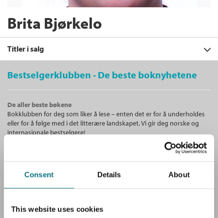
Brita Bjørkelo
Titler i salg
Bestselgerklubben - De beste boknyhetene
Filter
De aller beste bøkene
+
Bokklubben for deg som liker å lese – enten det er for å underholdes
KATEGORI
Varsling i arbeidslivet
:
eller for å følge med i det litterære landskapet. Vi gir deg norske og
Arbeidsgivers og leders roller og
+
Alle
internasjonale bestselgere!
ansvar
FORMAT
Brita Bjørkelo
og
Birthe Eriksen
Fagbøker (2)
+
Alle
Heftet
Bokmål
2021
SPRÅK
Unike medlemstilbud!
Kjøp
Pris
559,–
Heftet (2)
Alle
Som medlem i Bestselgerklubben får du en rekke supre tilbud med
Consent
Details
About
Sendes fra oss i løpet av 1-3 arbeidsdager.
opptil 80 % rabatt på bøker og fine ting.
Bokmål (2)
Klinisk organisasjonspsykologi
This website uses cookies
Gratis medlemsblad
Brita Bjørkelo
,
Ståle Einarsen
,
Live Bakke