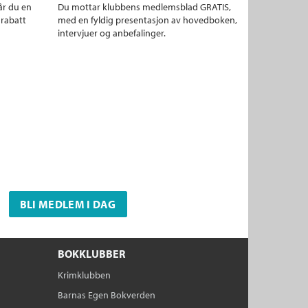
år du en
Du mottar klubbens medlemsblad GRATIS,
 rabatt
med en fyldig presentasjon av hovedboken,
intervjuer og anbefalinger.
BLI MEDLEM I DAG
BOKKLUBBER
Krimklubben
Barnas Egen Bokverden