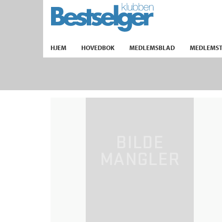
TIL FORSIDEN
HJEM
HOVEDBOK
MEDLEMSBLAD
MEDLEMST
k
lad
ilbud
m
aver
ice