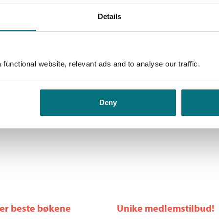
Details
functional website, relevant ads and to analyse our traffic.
Vitenskapelig
(u)redelighet
Charlotte Johanne Haug
,
Bjørn
Deny
Hofmann
,
Harald Irgens-Jensen
Pris
309,–
Kjøp
,
Ragnvald Kalleberg
,
Anne-
Hilde Nagel
,
Rune Nydal
,
Ole-
Andreas Rognstad
og
Berge
Solberg
ler beste bøkene
Unike medlemstilbud!