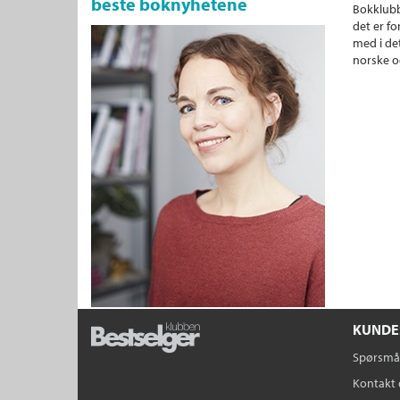
beste boknyhetene
Bokklubb
det er fo
med i det
norske o
KUNDE
Spørsmål
Kontakt 