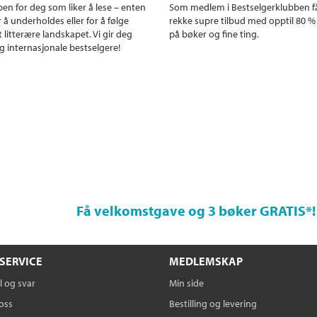
en for deg som liker å lese – enten
Som medlem i Bestselgerklubben f
r å underholdes eller for å følge
rekke supre tilbud med opptil 80 %
 litterære landskapet. Vi gir deg
på bøker og fine ting.
g internasjonale bestselgere!
Få velkomstgave og 3 bøker GRATIS
*!
SERVICE
MEDLEMSKAP
 og svar
Min side
oss
Bestilling og levering