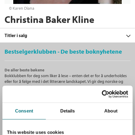
© Karen Diana
Christina Baker Kline
Titler i salg
Bestselgerklubben - De beste boknyhetene
Filter
De aller beste bøkene
+
Bokklubben for deg som liker å lese – enten det er for å underholdes
KATEGORI
Barna fra toget
eller for å følge med i det litterære landskapet. Vi gir deg norske og
Christina Baker Kline
+
Alle
internasjonale bestselgere!
FORMAT
Heftet
Bokmål
2014
Skjønnlitteratur (4)
+
Alle
Medlem
201,–
Kjøp
SPRÅK
Ebøker (4)
Ikke medlem
Unike medlemstilbud!
Ebok (2)
229,–
Alle
229,–
Consent
Details
About
Som medlem i Bestselgerklubben får du en rekke supre tilbud med
Heftet (2)
Sendes fra oss i løpet av 1-3 arbeidsdager.
opptil 80 % rabatt på bøker og fine ting.
Bokmål (6)
Nedlastbar lydbok (2)
This website uses cookies