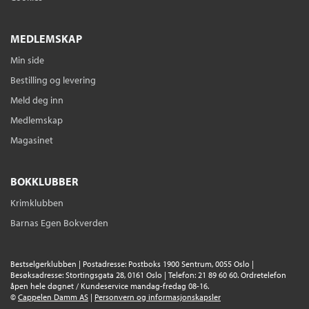
MEDLEMSKAP
Min side
Barna fra toget
Bestilling og levering
Christina Baker Kline
Meld deg inn
Nedlastbar lydbok
Bokmål
2016
Medlemskap
Pris
399,–
Magasinet
De forviste
BOKKLUBBER
Christina Baker Kline
Krimklubben
Heftet
Bokmål
2021
Pris
229,–
Barnas Egen Bokverden
Tittelen finnes ikke lenger i sortimentet.
Bestselgerklubben | Postadresse: Postboks 1900 Sentrum, 0055 Oslo |
Besøksadresse: Stortingsgata 28, 0161 Oslo | Telefon: 21 89 60 60. Ordretelefon
åpen hele døgnet / Kundeservice mandag-fredag 08-16.
©
Cappelen Damm AS
|
Personvern og informasjonskapsler