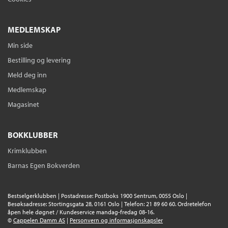
Serie
Oregon Files 7
Heftet
Bokmål
2015
MEDLEMSKAP
Medlem
99,–
Kjøp
Ikke medlem
229,–
Min side
229,–
Bestilling og levering
Sendes fra oss i løpet av 1-3 arbeidsdager.
Meld deg inn
Medlemskap
Medusa
Clive Cussler
og
Paul Kemprecos
Magasinet
Serie
NUMA Files
Heftet
Bokmål
2014
BOKKLUBBER
Medlem
99,–
Kjøp
Ikke medlem
229,–
Krimklubben
229,–
Barnas Egen Bokverden
Sendes fra oss i løpet av 1-3 arbeidsdager.
Iskaldt oppgjør
Bestselgerklubben | Postadresse: Postboks 1900 Sentrum, 0055 Oslo |
Graham Brown
og
Clive Cussler
Besøksadresse: Stortingsgata 28, 0161 Oslo | Telefon: 21 89 60 60. Ordretelefon
åpen hele døgnet / Kundeservice mandag-fredag 08-16.
Serie
NUMA Files 18
©
Cappelen Damm AS
|
Personvern og informasjonskapsler