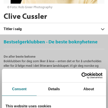
© Foto: Rob Greer Photography
Clive Cussler
Titler i salg
Bestselgerklubben - De beste boknyhetene
Filter
De aller beste bøkene
+
Bokklubben for deg som liker å lese – enten det er for å underholdes
KATEGORI
Oversvømmelsen
eller for å følge med i det litterære landskapet. Vi gir deg norske og
Clive Cussler
+
Alle
internasjonale bestselgere!
STATUS
Serie
NUMA Files 15
Ebøker (92)
+
Alle
Heftet
Bokmål
2022
FORMAT
Skjønnlitteratur (60)
Medlem
99,–
Unike medlemstilbud!
Kjøp
Kommende utgivelser (2)
+
Lydbøker (46)
Alle
Consent
Details
About
Ikke medlem
Som medlem i Bestselgerklubben får du en rekke supre tilbud med
229,–
SPRÅK
229,–
opptil 80 % rabatt på bøker og fine ting.
Heftet (58)
+
Sendes fra oss i løpet av 1-3 arbeidsdager.
Alle
SERIER
Nedlastbar lydbok (53)
Bokmål (150)
This website uses cookies