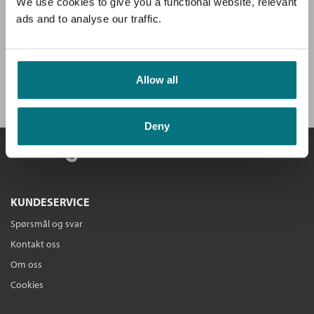
av hovedboken, intervjuer og anbefalinger.
We use cookies to give you a functional website, relevant
ads and to analyse our traffic.
Få velkomstgave og 3 bøker GRATIS
*!
Allow all
BLI MEDLEM I DAG
Deny
KUNDESERVICE
Spørsmål og svar
Kontakt oss
Om oss
Cookies