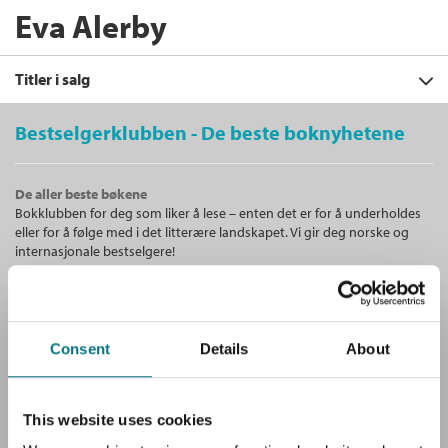
Eva Alerby
Titler i salg
Bestselgerklubben - De beste boknyhetene
Filter
De aller beste bøkene
+
Bokklubben for deg som liker å lese – enten det er for å underholdes
KATEGORI
Forskerstudentene
:
eller for å følge med i det litterære landskapet. Vi gir deg norske og
Lærerstudenter i nye roller
+
Alle
internasjonale bestselgere!
Eva Alerby
,
Tove Leming
og
Tom Tiller
FORMAT
Fagbøker (1)
+
Heftet
Bokmål
2016
Alle
SPRÅK
Kjøp
Pris
359,–
Unike medlemstilbud!
Heftet (1)
Alle
Som medlem i Bestselgerklubben får du en rekke supre tilbud med
Sendes fra oss i løpet av 1-3 arbeidsdager.
Consent
Details
About
opptil 80 % rabatt på bøker og fine ting.
Bokmål (1)
Gratis medlemsblad
This website uses cookies
Du mottar klubbens medlemsblad GRATIS, med en fyldig presentasjon