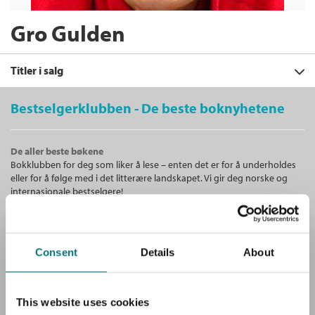
Gro Gulden
Titler i salg
Bestselgerklubben - De beste boknyhetene
Filter
De aller beste bøkene
+
Bokklubben for deg som liker å lese – enten det er for å underholdes
KATEGORI
Soppboka
eller for å følge med i det litterære landskapet. Vi gir deg norske og
Gro Gulden
+
Alle
internasjonale bestselgere!
FORMAT
Fleksibind
Bokmål
2025
Dokumentar og fakta (3)
+
Alle
Kjøp
Pris
349,–
SPRÅK
Unike medlemstilbud!
Fleksibind (1)
Sendes fra oss i løpet av 1-3 arbeidsdager.
+
Alle
Som medlem i Bestselgerklubben får du en rekke supre tilbud med
Consent
Details
About
SERIER
Innbundet (1)
opptil 80 % rabatt på bøker og fine ting.
Bokmål (3)
Spiral (1)
Alle
Soppboka
Gro Gulden
Cappelens felthåndbøker (1)
This website uses cookies
Gratis medlemsblad
Spiral
Bokmål
2018