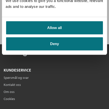
av hovedboken, intervjuer og anbefalinger.
We use cookies to give you a functional website, relevant
ads and to analyse our traffic.
Få velkomstgave og 3 bøker GRATIS
*!
Allow all
BLI MEDLEM I DAG
Deny
KUNDESERVICE
Spørsmål og svar
Kontakt oss
Om oss
Cookies