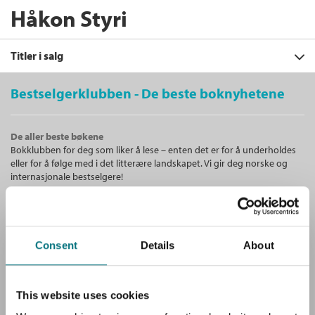
Håkon Styri
Titler i salg
Bestselgerklubben - De beste boknyhetene
Filter
De aller beste bøkene
+
Bokklubben for deg som liker å lese – enten det er for å underholdes
KATEGORI
Innføring i
eller for å følge med i det litterære landskapet. Vi gir deg norske og
telekommunikasjonsrett
+
Alle
internasjonale bestselgere!
Jon Bing
,
Nils E. Einstabland
,
Andreas
FORMAT
Fagbøker (1)
Galtung
,
Beate Jacobsen
,
Børge
+
Alle
Krogsrud
,
Sverre Lilleng
,
Katinka Mahieu
SPRÅK
Unike medlemstilbud!
,
Arne Moland
,
Trygve Norum
,
Leif-
Innbundet (1)
Alle
Som medlem i Bestselgerklubben får du en rekke supre tilbud med
Henrik Rønnevig
,
Håkon Styri
og
Frode
Consent
Details
About
opptil 80 % rabatt på bøker og fine ting.
Sæter
Bokmål (1)
Innbundet
Bokmål
2001
Pris
568,–
Gratis medlemsblad
This website uses cookies
Tittelen finnes ikke lenger i sortimentet.
Du mottar klubbens medlemsblad GRATIS, med en fyldig presentasjon