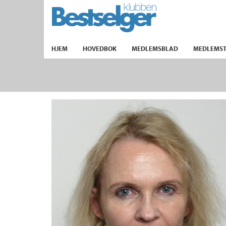
TIL FORSIDEN
HJEM
HOVEDBOK
MEDLEMSBLAD
MEDLEMST
k
lad
ilbud
m
aver
ice