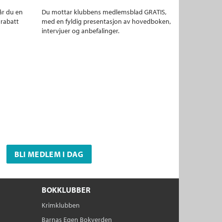
år du en
Du mottar klubbens medlemsblad GRATIS,
 rabatt
med en fyldig presentasjon av hovedboken,
intervjuer og anbefalinger.
BLI MEDLEM I DAG
BOKKLUBBER
Krimklubben
Barnas Egen Bokverden