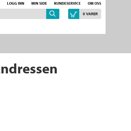
LOGG INN
MIN SIDE
KUNDESERVICE
OM OSS
0
VARER
Andressen