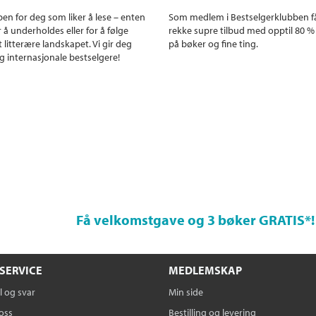
en for deg som liker å lese – enten
Som medlem i Bestselgerklubben f
r å underholdes eller for å følge
rekke supre tilbud med opptil 80 %
 litterære landskapet. Vi gir deg
på bøker og fine ting.
g internasjonale bestselgere!
Få velkomstgave og 3 bøker GRATIS
*!
SERVICE
MEDLEMSKAP
 og svar
Min side
oss
Bestilling og levering