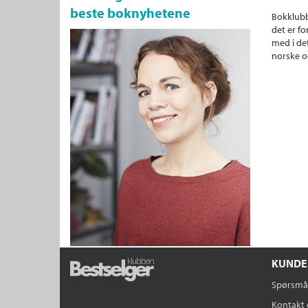
beste boknyhetene
Bokklubb
det er fo
med i det
norske o
KUNDE
Spørsmål
Kontakt 