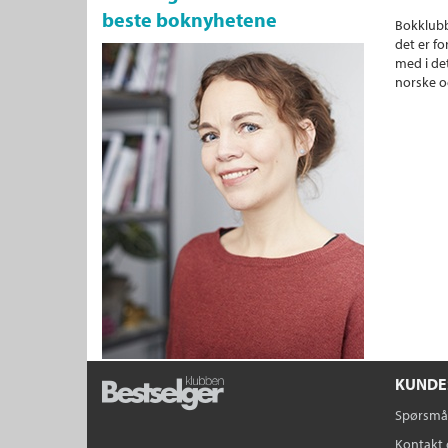
beste boknyhetene
Bokklubb
det er fo
med i det
norske o
KUNDE
Spørsmål
Kontakt 