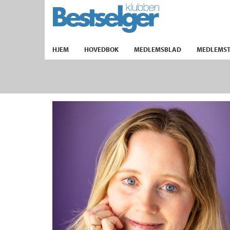
TIL FORSIDEN
HJEM
HOVEDBOK
MEDLEMSBLAD
MEDLEMST
k
lad
ilbud
m
aver
ice