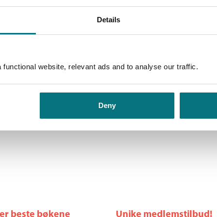
Details
functional website, relevant ads and to analyse our traffic.
Liten og trygg
Ida Grimstad
Deny
Pris
399,–
Kjøp
ler beste bøkene
Unike medlemstilbud!