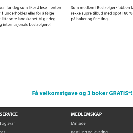
en for deg som liker å lese – enten
Som medlem i Bestselgerklubben f
r å underholdes eller for å følge
rekke supre tilbud med opptil 80 %
 litterære landskapet. Vi gir deg
på bøker og fine ting.
g internasjonale bestselgere!
Få velkomstgave og 3 bøker GRATIS
*!
SERVICE
MEDLEMSKAP
 og svar
Min side
oss
Bestilling og levering