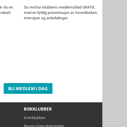
år du en
Du mottar klubbens medlemsblad GRATIS,
 rabatt
med en fyldig presentasjon av hovedboken,
intervjuer og anbefalinger.
BLI MEDLEM I DAG
BOKKLUBBER
Krimklubben
Barnas Egen Bokverden