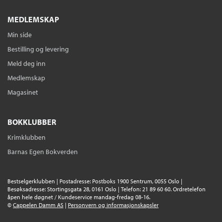
Serie
Krystallpikene 16
Heftet
Bokmål
2026
MEDLEMSKAP
Kjøp
Pris
129,–
Min side
Sendes fra oss i løpet av 1-3 arbeidsdager.
Bestilling og levering
Meld deg inn
Medlemskap
Forløsningens time
Jenny Micko
Magasinet
Serie
Krystallpikene 15
Heftet
Bokmål
2026
BOKKLUBBER
Kjøp
Pris
129,–
Krimklubben
Sendes fra oss i løpet av 1-3 arbeidsdager.
Barnas Egen Bokverden
Rettferdighetens ild
Bestselgerklubben | Postadresse: Postboks 1900 Sentrum, 0055 Oslo |
Besøksadresse: Stortingsgata 28, 0161 Oslo | Telefon: 21 89 60 60. Ordretelefon
Jenny Micko
åpen hele døgnet / Kundeservice mandag-fredag 08-16.
Serie
Krystallpikene 14
©
Cappelen Damm AS
|
Personvern og informasjonskapsler
Heftet
Bokmål
2026