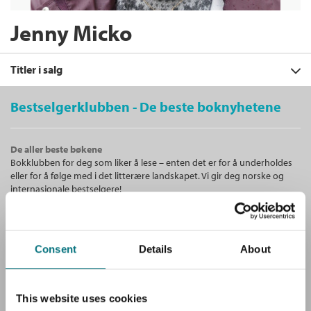
Jenny Micko
Titler i salg
Bestselgerklubben - De beste boknyhetene
Filter
De aller beste bøkene
+
Bokklubben for deg som liker å lese – enten det er for å underholdes
KATEGORI
Frøken Hvit
eller for å følge med i det litterære landskapet. Vi gir deg norske og
Jenny Micko
+
Alle
internasjonale bestselgere!
STATUS
Serie
Aftenstjernen 3
Skjønnlitteratur (111)
+
Alle
Heftet
Bokmål
2019
FORMAT
Ebøker (99)
Unike medlemstilbud!
Kjøp
Pris
119,–
Nyheter (2)
+
Lydbøker (43)
Alle
Som medlem i Bestselgerklubben får du en rekke supre tilbud med
Consent
Details
About
SPRÅK
Kommende utgivelser (1)
Sendes fra oss i løpet av 1-3 arbeidsdager.
opptil 80 % rabatt på bøker og fine ting.
Heftet (56)
+
Alle
SERIER
Ebok (55)
Bokmål (155)
Nedlastbar lydbok (44)
This website uses cookies
Alle
Gratis medlemsblad