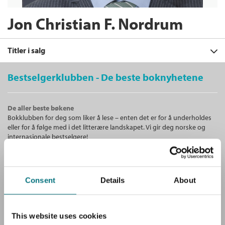
Jon Christian F. Nordrum
Titler i salg
Bestselgerklubben - De beste boknyhetene
Filter
De aller beste bøkene
+
Bokklubben for deg som liker å lese – enten det er for å underholdes
KATEGORI
Utdanningsrettslige emner
:
eller for å følge med i det litterære landskapet. Vi gir deg norske og
Artikler med utvalgte tema fra
+
Alle
internasjonale bestselgere!
skole- og utdanningsrettens
FORMAT
Kjell Andorsen
,
Helga Aune
,
Arvid Bang
,
område
Fagbøker (1)
Anborg Bogsti
,
Andreas Brønner
,
Nils
+
Alle
Christie
,
Ragnhild Stene Collin-Hansen
,
SPRÅK
Unike medlemstilbud!
Innbundet (1)
Ellen Gooderham
,
Solveig M.L. Gulling
,
Alle
Som medlem i Bestselgerklubben får du en rekke supre tilbud med
Merete Havre
,
Andreas Heldal
,
Camilla
Consent
Details
About
opptil 80 % rabatt på bøker og fine ting.
Herlofsen
,
Marion Hirst
,
Njål
Bokmål (1)
Høstmælingen
,
Henning Jakhelln
,
Anne
Marit Jordheim
,
Sigurd Knudtzon
,
Julia
This website uses cookies
Köhler-Olsen
,
Hadi Strømmen Lile
,
Anne
Gratis medlemsblad