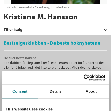
© Foto: Anna-Julia Granberg, Blunderbuss
Kristiane M. Hansson
Titler i salg
Bestselgerklubben - De beste boknyhetene
Filter
De aller beste bøkene
+
Bokklubben for deg som liker å lese – enten det er for å underholdes
KATEGORI
Å sørge
: En bok om tap, sorg, kraft
eller for å følge med i det litterære landskapet. Vi gir deg norske og
og håp
+
Alle
internasjonale bestselgere!
Kristiane M. Hansson
FORMAT
Dokumentar og fakta (3)
+
Innbundet
Bokmål
2019
Alle
SPRÅK
Ebøker (2)
Medlem
332,–
Kjøp
Unike medlemstilbud!
Ebok (1)
Lydbøker (1)
Ikke medlem
Alle
Consent
Details
About
Som medlem i Bestselgerklubben får du en rekke supre tilbud med
379,–
Heftet (1)
379,–
opptil 80 % rabatt på bøker og fine ting.
Bokmål (4)
Sendes fra oss i løpet av 1-3 arbeidsdager.
Innbundet (1)
Nedlastbar lydbok (1)
This website uses cookies