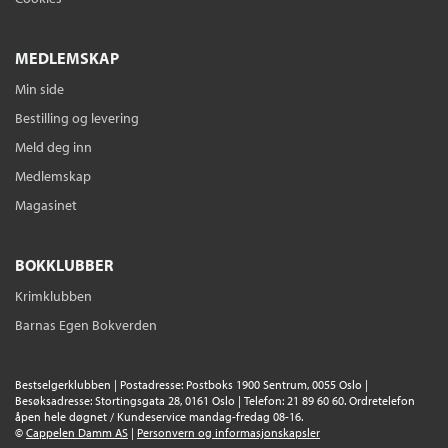
Kristiane M. Hansson
Nedlastbar lydbok
Bokmål
2019
Pris
379,–
MEDLEMSKAP
Min side
Bestilling og levering
Meld deg inn
Medlemskap
Magasinet
BOKKLUBBER
Krimklubben
Barnas Egen Bokverden
Bestselgerklubben | Postadresse: Postboks 1900 Sentrum, 0055 Oslo |
Besøksadresse: Stortingsgata 28, 0161 Oslo | Telefon: 21 89 60 60. Ordretelefon
åpen hele døgnet / Kundeservice mandag-fredag 08-16.
©
Cappelen Damm AS
|
Personvern og informasjonskapsler