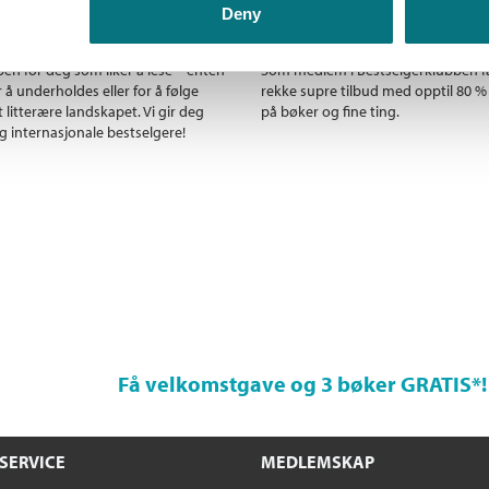
Deny
ler beste bøkene
Unike medlemstilbud!
en for deg som liker å lese – enten
Som medlem i Bestselgerklubben f
r å underholdes eller for å følge
rekke supre tilbud med opptil 80 %
 litterære landskapet. Vi gir deg
på bøker og fine ting.
g internasjonale bestselgere!
Få velkomstgave og 3 bøker GRATIS
*!
SERVICE
MEDLEMSKAP