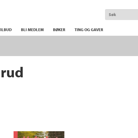
ILBUD
BLI MEDLEM
BØKER
TING OG GAVER
srud