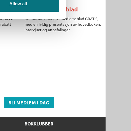
Allow all
Gratis medlemsblad
år du en
Du mottar klubbens medlemsblad GRATIS,
 rabatt
med en fyldig presentasjon av hovedboken,
intervjuer og anbefalinger.
BLI MEDLEM I DAG
BOKKLUBBER