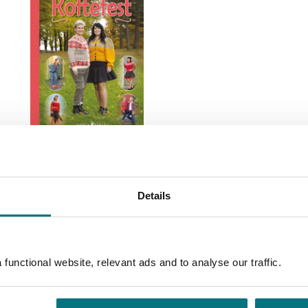
Koftefest
Vanja Blix Langsrud
og
Tone
Loeng
Medlem
99,–
Kjøp
Details
Ikke medlem
199,–
199,–
functional website, relevant ads and to analyse our traffic.