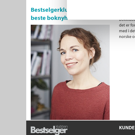
Bestselgerklubben - De
De al
beste boknyhetene
Bokklubb
det er fo
med i det
norske o
KUNDE