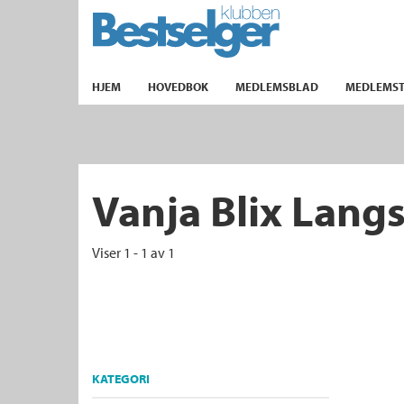
TIL FORSIDEN
HJEM
HOVEDBOK
MEDLEMSBLAD
MEDLEMST
k
Vanja Blix Lang
lad
ilbud
Viser 1 - 1 av 1
m
aver
ice
KATEGORI