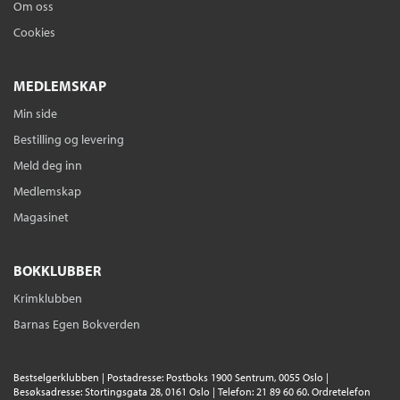
Sendes fra oss i løpet av 1-3 arbeidsdager.
Om oss
Cookies
En venn for lite
Linde Hagerup
MEDLEMSKAP
Innbundet
Bokmål
2021
Min side
Kjøp
Pris
329,–
Bestilling og levering
Sendes fra oss i løpet av 1-3 arbeidsdager.
Meld deg inn
Medlemskap
Magasinet
En venn for lite
Linde Hagerup
BOKKLUBBER
Serie
En bror for mye 2
Nedlastbar lydbok
Bokmål
2021
Krimklubben
Pris
399,–
Barnas Egen Bokverden
Ebok
En venn for lite
Bestselgerklubben | Postadresse: Postboks 1900 Sentrum, 0055 Oslo |
Linde Hagerup
Besøksadresse: Stortingsgata 28, 0161 Oslo | Telefon: 21 89 60 60. Ordretelefon