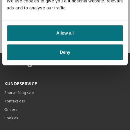
av hovedboken, intervjuer og anbefalinger.
We use cookies to give you a functional website, relevant
ads and to analyse our traffic.
Få velkomstgave og 3 bøker GRATIS
*!
Allow all
BLI MEDLEM I DAG
Deny
KUNDESERVICE
Spørsmål og svar
Kontakt oss
Om oss
Cookies