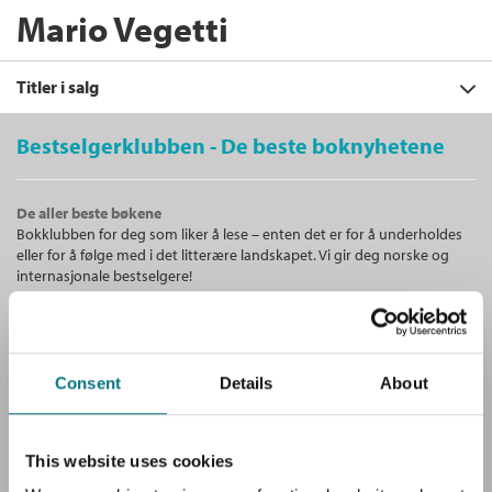
Mario Vegetti
Titler i salg
Bestselgerklubben - De beste boknyhetene
Filter
De aller beste bøkene
+
Bokklubben for deg som liker å lese – enten det er for å underholdes
KATEGORI
Nytt lys på antikkens litteratur
eller for å følge med i det litterære landskapet. Vi gir deg norske og
Mario Vegetti
+
Alle
internasjonale bestselgere!
FORMAT
Serie
Cappelens upopulære skrifter 31
Fagbøker (1)
+
Alle
Heftet
Bokmål
1996
SPRÅK
Unike medlemstilbud!
Kjøp
Pris
319,–
Heftet (1)
+
Alle
Som medlem i Bestselgerklubben får du en rekke supre tilbud med
SERIER
Sendes fra oss i løpet av 1-3 arbeidsdager.
Consent
Details
About
opptil 80 % rabatt på bøker og fine ting.
Bokmål (1)
Alle
Cappelens upopulære skrifter (1)
Gratis medlemsblad
This website uses cookies
Du mottar klubbens medlemsblad GRATIS, med en fyldig presentasjon