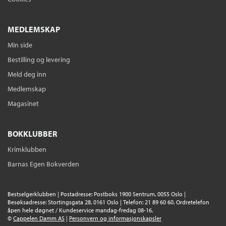
Sendes fra oss i løpet av 1-3 arbeidsdager.
MEDLEMSKAP
Kristendommen II
: Tro og tradisjon
Min side
Vidar L. Haanes
,
Hans Hodne
,
Paul Leer-
Bestilling og levering
Salvesen
,
Ragnar Skottene
og
Helje
Kringlebotn Sødal
Meld deg inn
Heftet
Bokmål
2009
Medlemskap
Kjøp
Pris
599,–
Magasinet
Sendes fra oss i løpet av 1-3 arbeidsdager.
BOKKLUBBER
Den Andre
: Etikk og filosofi i skolen
Levi Geir Eidhamar
,
Vigdis Hølen
og
Paul
Krimklubben
Leer-Salvesen
Barnas Egen Bokverden
Heftet
Bokmål
2007
Kjøp
Pris
599,–
Bestselgerklubben | Postadresse: Postboks 1900 Sentrum, 0055 Oslo |
Sendes fra oss i løpet av 1-3 arbeidsdager.
Besøksadresse: Stortingsgata 28, 0161 Oslo | Telefon: 21 89 60 60. Ordretelefon
åpen hele døgnet / Kundeservice mandag-fredag 08-16.
©
Cappelen Damm AS
|
Personvern og informasjonskapsler