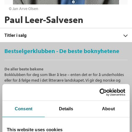
© Jan Arve Olsen
Paul Leer-Salvesen
Titler i salg
Bestselgerklubben - De beste boknyhetene
Filter
De aller beste bøkene
+
Bokklubben for deg som liker å lese – enten det er for å underholdes
KATEGORI
Nesten som deg selv
: Barn og etikk
eller for å følge med i det litterære landskapet. Vi gir deg norske og
Levi Geir Eidhamar
og
Paul Leer-Salvesen
+
Alle
internasjonale bestselgere!
FORMAT
Heftet
Bokmål
2023
Barn og ungdom (12)
+
Alle
Kjøp
Pris
469,–
SPRÅK
Lydbøker (10)
Unike medlemstilbud!
Heftet (9)
Sendes fra oss i løpet av 1-3 arbeidsdager.
+
Fagbøker (8)
Alle
Consent
Details
About
Som medlem i Bestselgerklubben får du en rekke supre tilbud med
ALDER
Nedlastbar lydbok (8)
opptil 80 % rabatt på bøker og fine ting.
Dokumentar og fakta (1)
Bokmål (24)
+
Innbundet (5)
Alle
SERIER
Lydbok-CD (2)
6 - 9 år (6)
This website uses cookies
Første dag for Amina