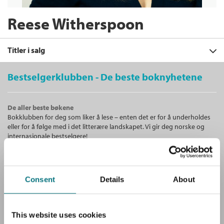
Reese Witherspoon
Titler i salg
Bestselgerklubben - De beste boknyhetene
Filter
De aller beste bøkene
+
Bokklubben for deg som liker å lese – enten det er for å underholdes
KATEGORI
Uten et ord
eller for å følge med i det litterære landskapet. Vi gir deg norske og
Harlan Coben
og
Reese Witherspoon
+
Alle
internasjonale bestselgere!
STATUS
Innbundet
Bokmål
2026
Skjønnlitteratur (2)
+
Alle
Kjøp
Pris
429,–
FORMAT
Ebøker (2)
Unike medlemstilbud!
Kommende utgivelser (1)
Sendes fra oss i løpet av 1-3 arbeidsdager.
+
Lydbøker (1)
Alle
Som medlem i Bestselgerklubben får du en rekke supre tilbud med
Consent
Details
About
SPRÅK
opptil 80 % rabatt på bøker og fine ting.
Ebok (1)
Alle
Heftet (1)
Bokmål (4)
Innbundet (1)
This website uses cookies
Gratis medlemsblad
Uten et ord