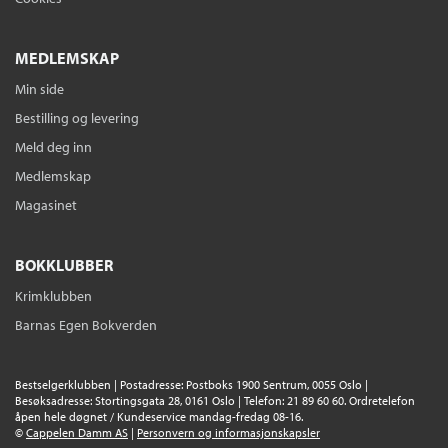
Serie
Axel Th. Munthe og Tobben 2
Innbundet
Bokmål
2013
MEDLEMSKAP
Medlem
349,–
Kjøp
Ikke medlem
429,–
Min side
429,–
Bestilling og levering
Sendes fra oss i løpet av 1-3 arbeidsdager.
Meld deg inn
Den siste magiker 2: Belz og Ebub
Medlemskap
Sigbjørn Mostue
Magasinet
Serie
Den siste magiker 2
Heftet
Bokmål
2018
BOKKLUBBER
Medlem
175,–
Kjøp
Ikke medlem
199,–
Krimklubben
199,–
Sendes fra oss i løpet av 1-3 arbeidsdager.
Barnas Egen Bokverden
Den siste magiker 3: Nimrod
:
Bestselgerklubben | Postadresse: Postboks 1900 Sentrum, 0055 Oslo |
Nimrod
Besøksadresse: Stortingsgata 28, 0161 Oslo | Telefon: 21 89 60 60. Ordretelefon
Sigbjørn Mostue
åpen hele døgnet / Kundeservice mandag-fredag 08-16.
©
Cappelen Damm AS
|
Personvern og informasjonskapsler
Serie
Den siste magiker 3