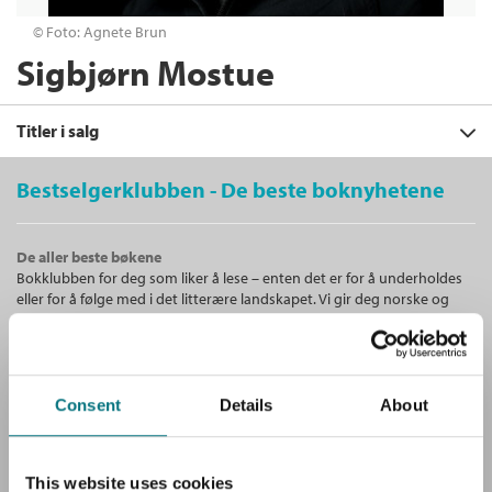
© Foto: Agnete Brun
Sigbjørn Mostue
Titler i salg
Bestselgerklubben - De beste boknyhetene
Filter
De aller beste bøkene
+
Bokklubben for deg som liker å lese – enten det er for å underholdes
KATEGORI
Skyggefolket
eller for å følge med i det litterære landskapet. Vi gir deg norske og
Sigbjørn Mostue
+
Alle
internasjonale bestselgere!
STATUS
Serie
Elna Husøy og Even Stubberud 3
Barn og ungdom (39)
+
Alle
Innbundet
Bokmål
2024
FORMAT
Skjønnlitteratur (27)
Unike medlemstilbud!
Kjøp
Pris
449,–
Kommende utgivelser (5)
+
Lydbøker (22)
Alle
Consent
Details
About
Som medlem i Bestselgerklubben får du en rekke supre tilbud med
SPRÅK
Sendes fra oss i løpet av 1-3 arbeidsdager.
opptil 80 % rabatt på bøker og fine ting.
Ebøker (21)
Innbundet (26)
+
Alle
ALDER
Nedlastbar lydbok (26)
Bokmål (97)
This website uses cookies