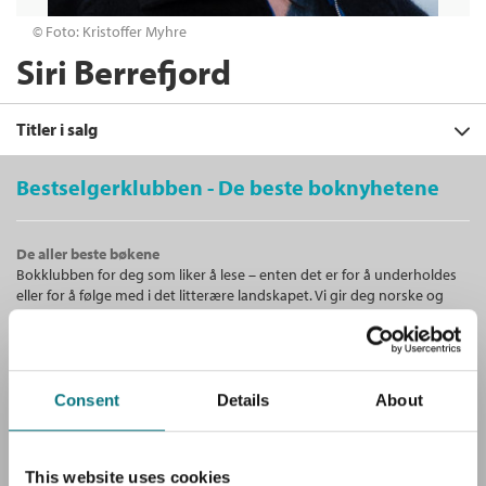
© Foto: Kristoffer Myhre
Siri Berrefjord
Titler i salg
Bestselgerklubben - De beste boknyhetene
Filter
De aller beste bøkene
+
Bokklubben for deg som liker å lese – enten det er for å underholdes
KATEGORI
Redesign
eller for å følge med i det litterære landskapet. Vi gir deg norske og
Connie Riiser Berge
,
Siri Berrefjord
og
+
Alle
internasjonale bestselgere!
FORMAT
Marianne Hildeng Vigneau
Hobby og fritid (1)
+
Alle
Innbundet
Bokmål
2017
SPRÅK
Medlem
279,–
Unike medlemstilbud!
Kjøp
Innbundet (1)
Alle
Consent
Details
About
Ikke medlem
Som medlem i Bestselgerklubben får du en rekke supre tilbud med
399,–
Pakke (1)
399,–
opptil 80 % rabatt på bøker og fine ting.
Bokmål (1)
Sendes fra oss i løpet av 1-3 arbeidsdager.
This website uses cookies