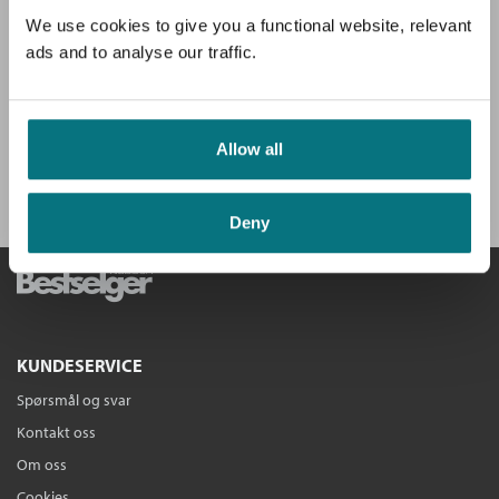
Gratis medlemsblad
Redesign + boks med knapper
Du mottar klubbens medlemsblad GRATIS, med en fyldig presentasjon
We use cookies to give you a functional website, relevant
Siri Berrefjord og Marianne Vigneau
av hovedboken, intervjuer og anbefalinger.
Connie Riiser Berge
ads and to analyse our traffic.
Pakke
Kjøp
Pris
149,–
Få velkomstgave og 3 bøker GRATIS
*!
Sendes fra oss i løpet av 1-3 arbeidsdager.
Allow all
BLI MEDLEM I DAG
Deny
KUNDESERVICE
Spørsmål og svar
Kontakt oss
Om oss
Cookies