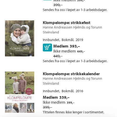
399,–
399,–
Bokmål (3)
Sendes fra oss i løpet av 1-3 arbeidsdager.
Klompelompe
: strikkefest
Hanne Andreassen Hjelmås
og
Torunn
Steinsland
Innbundet
Bokmål
2019
Medlem
393,–
Kjøp
Ikke medlem
449,–
449,–
Sendes fra oss i løpet av 1-3 arbeidsdager.
Klompelompe
: strikkekalender
Hanne Andreassen Hjelmås
og
Torunn
Steinsland
Innbundet
Bokmål
2016
Medlem
339,–
Ikke medlem
399,–
399,–
Tittelen finnes ikke lenger i sortimentet.