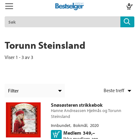
0
Toggle
Toggle
navigation
navigation
TIL FORSIDEN
Logg inn
Torunn Steinsland
Viser 1 - 3 av 3
k
lad
ilbud
Filter
m
+
KATEGORI
Snøsøsteren strikkebok
Hanne Andreassen Hjelmås
og
Torunn
+
Alle
FORMAT
aver
Steinsland
Hobby og fritid (3)
+
Alle
Innbundet
Bokmål
2020
ice
SPRÅK
Medlem
349,–
Kjøp
Innbundet (3)
Alle
Ikke medlem