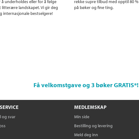
r å underholdes eller for å følge
rekke supre tilbud med opptil 80 %
 litterære landskapet. Vi gir deg
på bøker og fine ting.
g internasjonale bestselgere!
Få velkomstgave og 3 bøker GRATIS
*!
SERVICE
MEDLEMSKAP
 og svar
Min side
oss
Bestilling og levering
Meld deg inn