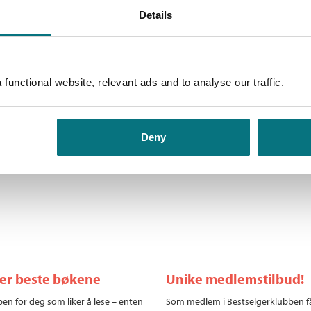
Details
functional website, relevant ads and to analyse our traffic.
Smoothieskåler
Tanja Dusy
Medlem
99,–
Kjøp
Deny
Ikke medlem
199,–
199,–
ler beste bøkene
Unike medlemstilbud!
en for deg som liker å lese – enten
Som medlem i Bestselgerklubben f