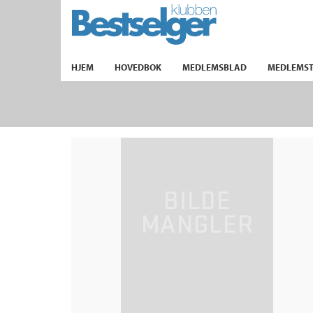
TIL FORSIDEN
HJEM
HOVEDBOK
MEDLEMSBLAD
MEDLEMST
k
lad
ilbud
m
aver
ice