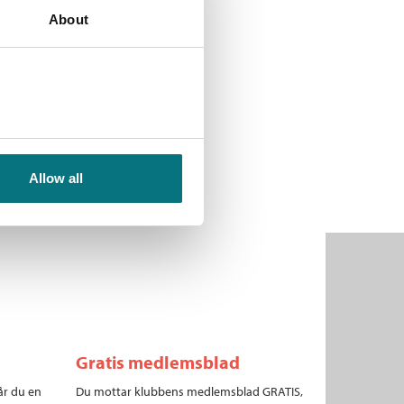
About
Allow all
Gratis medlemsblad
år du en
Du mottar klubbens medlemsblad GRATIS,