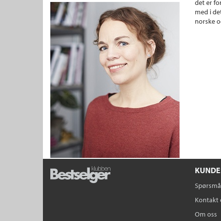
det er fo
med i det
norske o
KUNDE
Spørsmål
Kontakt 
Om oss