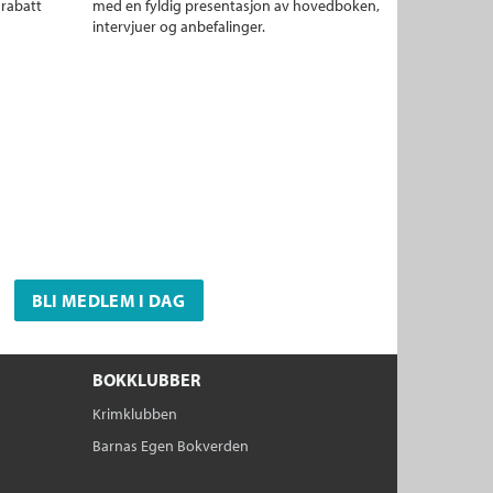
 rabatt
med en fyldig presentasjon av hovedboken,
intervjuer og anbefalinger.
BLI MEDLEM I DAG
BOKKLUBBER
Krimklubben
Barnas Egen Bokverden