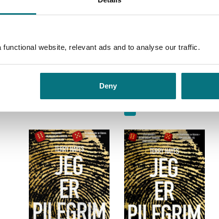
Jeg er Pilegrim
Terry Hayes
functional website, relevant ads and to analyse our traffic.
Ebok
Pris
399,–
Kjøp
Jeg er Pilegrim
Deny
Terry Hayes
Pris
249,–
Kjøp