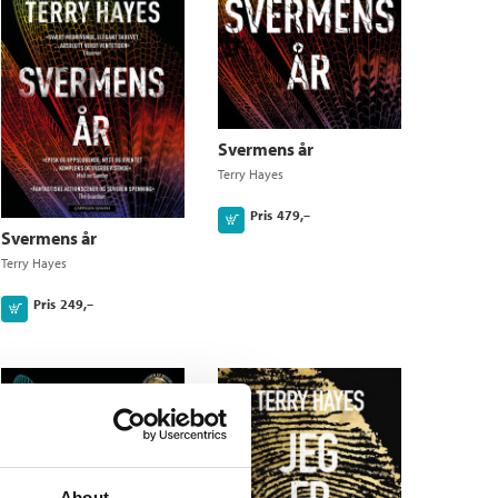
Svermens år
Terry Hayes
Pris
479,–
Kjøp
Svermens år
Terry Hayes
Pris
249,–
Kjøp
About