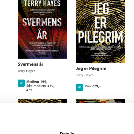
Svermens år
Jeg er Pilegrim
Terry Hayes
Terry Hayes
Medlem
199,–
Kjøp
Ikke medlem
479,–
Pris
229,–
Kjøp
479,–
Details