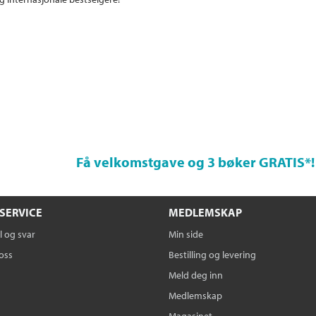
Få velkomstgave og 3 bøker GRATIS
*!
SERVICE
MEDLEMSKAP
 og svar
Min side
oss
Bestilling og levering
Meld deg inn
Medlemskap