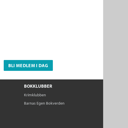
BLI MEDLEM I DAG
BOKKLUBBER
Krimklubben
Barnas Egen Bokverden