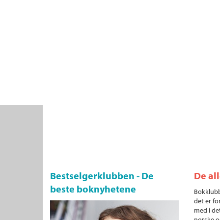
Bestselgerklubben - De
De al
beste boknyhetene
Bokklubb
det er fo
med i det
norske o