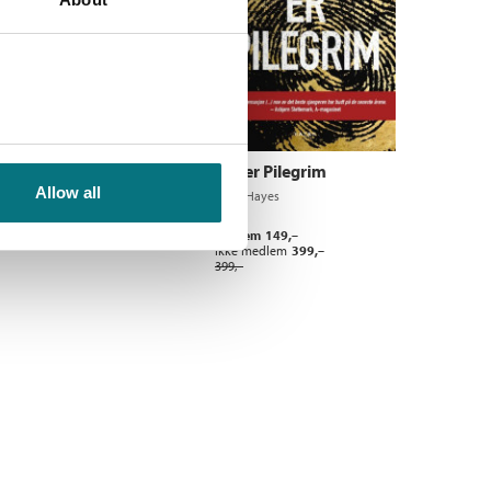
Ebok
Svermens år
Jeg er Pilegrim
Terry Hayes
Allow all
Terry Hayes
Pris
249,–
Kjøp
Medlem
149,–
Ikke medlem
399,–
399,–