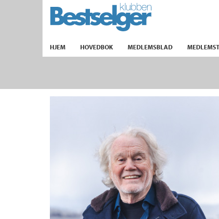
TIL FORSIDEN
HJEM
HOVEDBOK
MEDLEMSBLAD
MEDLEMST
k
lad
ilbud
m
aver
ice