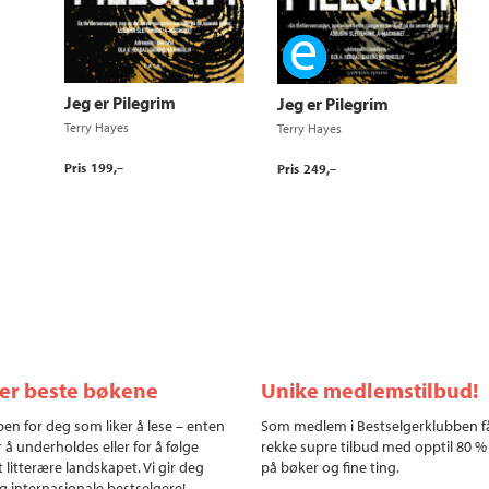
Ebok
Jeg er Pilegrim
Jeg er Pilegrim
Terry Hayes
Terry Hayes
Pris
199,–
Pris
249,–
ler beste bøkene
Unike medlemstilbud!
en for deg som liker å lese – enten
Som medlem i Bestselgerklubben f
r å underholdes eller for å følge
rekke supre tilbud med opptil 80 %
 litterære landskapet. Vi gir deg
på bøker og fine ting.
g internasjonale bestselgere!