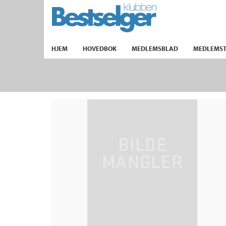
TIL FORSIDEN
HJEM
HOVEDBOK
MEDLEMSBLAD
MEDLEMST
k
lad
ilbud
m
aver
ice