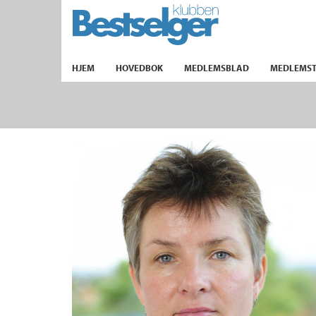
TIL FORSIDEN
HJEM
HOVEDBOK
MEDLEMSBLAD
MEDLEMST
k
lad
ilbud
m
aver
ice