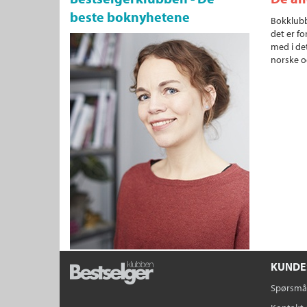
beste boknyhetene
Bokklubb
det er fo
med i det
norske o
KUNDE
Spørsmål