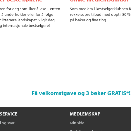
en for deg som liker å lese – enten
Som medlem i Bestselgerklubben f
r å underholdes eller for å følge
rekke supre tilbud med opptil 80 %
 litterære landskapet. Vi gir deg
på bøker og fine ting.
g internasjonale bestselgere!
Få velkomstgave og 3 bøker GRATIS
*!
SERVICE
MEDLEMSKAP
 og svar
Min side