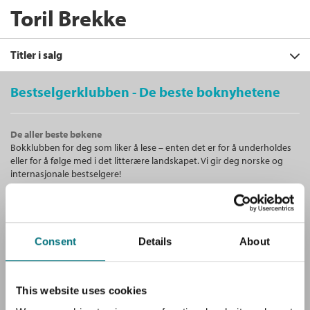
Toril Brekke
Titler i salg
Bestselgerklubben - De beste boknyhetene
Filter
De aller beste bøkene
+
Bokklubben for deg som liker å lese – enten det er for å underholdes
KATEGORI
Den hemmelige tvillingen
eller for å følge med i det litterære landskapet. Vi gir deg norske og
Toril Brekke
+
Alle
internasjonale bestselgere!
FORMAT
Nedlastbar lydbok
Bokmål
2021
Barn og ungdom (1)
+
Alle
Pris
199,–
SPRÅK
Lydbøker (1)
Unike medlemstilbud!
Innbundet (1)
Alle
Som medlem i Bestselgerklubben får du en rekke supre tilbud med
Nedlastbar lydbok (1)
Consent
Details
About
opptil 80 % rabatt på bøker og fine ting.
Bokmål (2)
Hva skjedde med Miriam?
Toril Brekke
,
Jon Ewo
,
Klaus Hagerup
,
Tormod Haugen
,
Anne Grete Hollup
,
Gratis medlemsblad
Rønnaug Kleiva
og
Unni Lindell
This website uses cookies
Du mottar klubbens medlemsblad GRATIS, med en fyldig presentasjon
Innbundet
Bokmål
2000