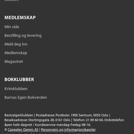
Innbundet
Bokmål
2017
Kjøp
Pris
269,–
MEDLEMSKAP
Sendes fra oss i løpet av 1-3 arbeidsdager.
Min side
Bestilling og levering
Ebok
Meld deg inn
Jeg vil ikke reddes
Medlemskap
Vegard Sæteren
Magasinet
Ebok
Bokmål
2022
Pris
199,–
BOKKLUBBER
Krimklubben
Barnas Egen Bokverden
Ebok
Terrenget
Bestselgerklubben | Postadresse: Postboks 1900 Sentrum, 0055 Oslo |
Vegard Sæteren
Besøksadresse: Stortingsgata 28, 0161 Oslo | Telefon: 21 89 60 60. Ordretelefon
åpen hele døgnet / Kundeservice mandag-fredag 08-16.
Ebok
Bokmål
2024
©
Cappelen Damm AS
|
Personvern og informasjonskapsler