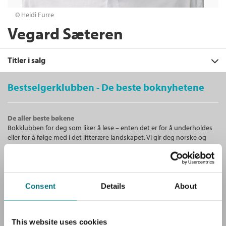
© Heidi Furre
Vegard Sæteren
Titler i salg
Bestselgerklubben - De beste boknyhetene
Filter
De aller beste bøkene
+
Bokklubben for deg som liker å lese – enten det er for å underholdes
KATEGORI
Terrenget
eller for å følge med i det litterære landskapet. Vi gir deg norske og
Vegard Sæteren
+
Alle
internasjonale bestselgere!
FORMAT
Innbundet
Bokmål
2024
Skjønnlitteratur (8)
+
Alle
Kjøp
Pris
429,–
SPRÅK
Ebøker (4)
Unike medlemstilbud!
Ebok (4)
Sendes fra oss i løpet av 1-3 arbeidsdager.
Alle
Consent
Details
About
Som medlem i Bestselgerklubben får du en rekke supre tilbud med
Innbundet (4)
opptil 80 % rabatt på bøker og fine ting.
Bokmål (8)
This website uses cookies