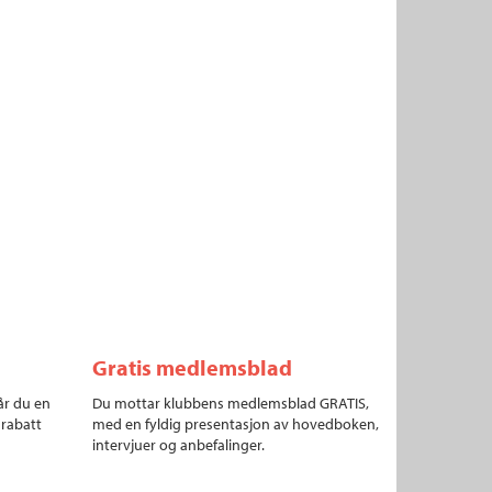
Gratis medlemsblad
år du en
Du mottar klubbens medlemsblad GRATIS,
 rabatt
med en fyldig presentasjon av hovedboken,
intervjuer og anbefalinger.