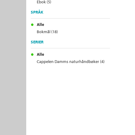
Ebok (5)
SPRÅK
Alle
Bokmål (18)
SERIER
Alle
Cappelen Damms naturhåndbøker (4)