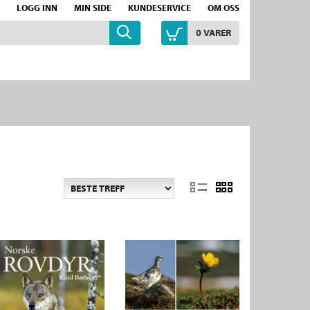
LOGG INN
MIN SIDE
KUNDESERVICE
OM OSS
0
VARER