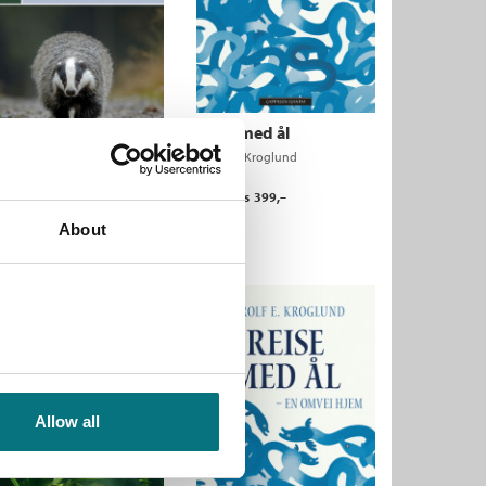
Reise med ål
Torolf E. Kroglund
yen. Dyr og planter
Pris
399,–
etil Bevanger
Kjøp
About
Pris
299,–
Kjøp
Allow all