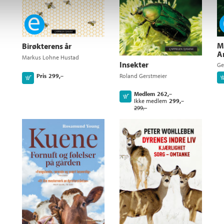
Ebok
M
Birøkterens år
A
Markus Lohne Hustad
Insekter
Ge
Pris
299,–
Roland Gerstmeier
Kjøp
Medlem
262,–
Kjøp
Ikke medlem
299,–
299,–