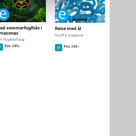
Ebok
Ebok
ed sommerfuglhåv i
Reise med ål
mazonas
Torolf E. Kroglund
rt Nygårdshaug
Pris
249,–
Pris
249,–
Kjøp
Kjøp