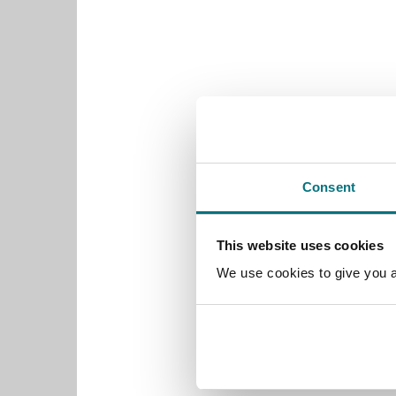
Consent
This website uses cookies
We use cookies to give you a 