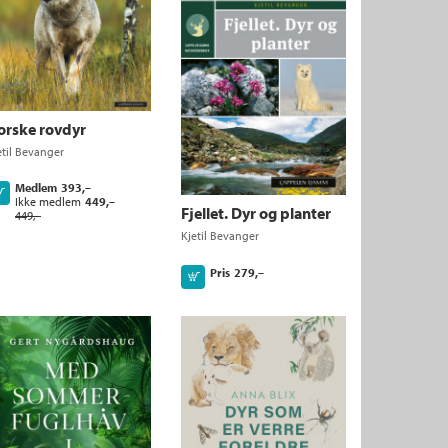
orske rovdyr
etil Bevanger
Medlem
393,–
Kjøp
Ikke medlem
449,–
Fjellet. Dyr og planter
449,–
Kjetil Bevanger
Pris
279,–
Kjøp