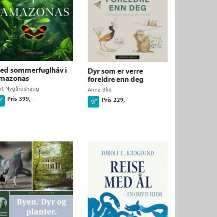
ed sommerfuglhåv i
Dyr som er verre
mazonas
foreldre enn deg
rt Nygårdshaug
Anna Blix
Pris
399,–
Pris
229,–
Kjøp
Kjøp