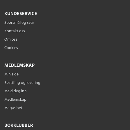
og kanskje også om deg selv og egne mønstre du ikke hittil har
vært bevisst.
KUNDESERVICE
Spørsmål og svar
Kontakt oss
Om oss
Cookies
MEDLEMSKAP
Min side
Bestilling og levering
Meld deg inn
Medlemskap
Magasinet
BOKKLUBBER