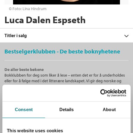
© Foto: Lina Hindrum
Luca Dalen Espseth
Titler i salg
Bestselgerklubben - De beste boknyhetene
Filter
De aller beste bøkene
+
Bokklubben for deg som liker å lese – enten det er for å underholdes
KATEGORI
Født i rett kropp
: En transmanns
eller for å følge med i det litterære landskapet. Vi gir deg norske og
fortelling
+
Alle
internasjonale bestselgere!
Luca Dalen Espseth
FORMAT
Dokumentar og fakta (3)
+
Innbundet
Bokmål
2024
Alle
SPRÅK
Ebøker (2)
Kjøp
Pris
399,–
Unike medlemstilbud!
Ebok (1)
Lydbøker (1)
Alle
Consent
Details
About
Som medlem i Bestselgerklubben får du en rekke supre tilbud med
Sendes fra oss i løpet av 1-3 arbeidsdager.
Heftet (1)
opptil 80 % rabatt på bøker og fine ting.
Bokmål (4)
Innbundet (1)
Nedlastbar lydbok (1)
This website uses cookies