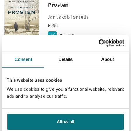
Iversen skapt et stort portrett av et knudrete menneske, en
Prosten
Antall sider:
496
tragikomisk figur, som samtidig er en original skildring av en
Serie:
Hilmar Iversen
nasjon som flyttet fokus fra den internasjonale arena, via
Jan Jakob Tønseth
partipolitikken til eneboligen med hage rundt.
Heftet
Kjøp
Pris
229,–
Consent
Details
About
von Aschenbachs fristelse
This website uses cookies
Jan Jakob Tønseth
We use cookies to give you a functional website, relevant
Heftet
ads and to analyse our traffic.
Kjøp
Pris
229,–
Allow all