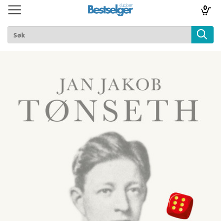
0
Toggle
Toggle
navigation
navigation
TIL FORSIDEN
Logg inn
k
lad
ilbud
m
aver
ice