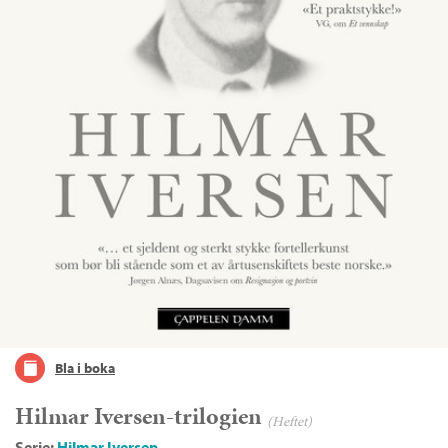
Bla i boka
Hilmar Iversen-trilogien
(Heftet)
Serie:
Hilmar Iversen