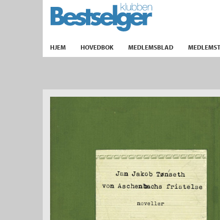
TIL FORSIDEN
HJEM
HOVEDBOK
MEDLEMSBLAD
MEDLEMST
k
lad
ilbud
m
aver
ice