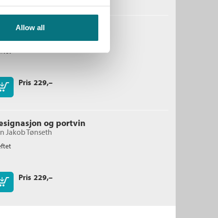
rosten
Allow all
an Jakob Tønseth
ftet
Pris
229,–
Kjøp
esignasjon og portvin
an Jakob Tønseth
ftet
Pris
229,–
Kjøp