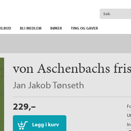
ILBUD
BLI MEDLEM
BØKER
TING OG GAVER
von Aschenbachs fris
Jan Jakob Tønseth
229,–
Fo
Ut
Legg i kurv
I