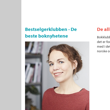
Bestselgerklubben - De
De al
beste boknyhetene
Bokklubb
det er fo
med i det
norske o