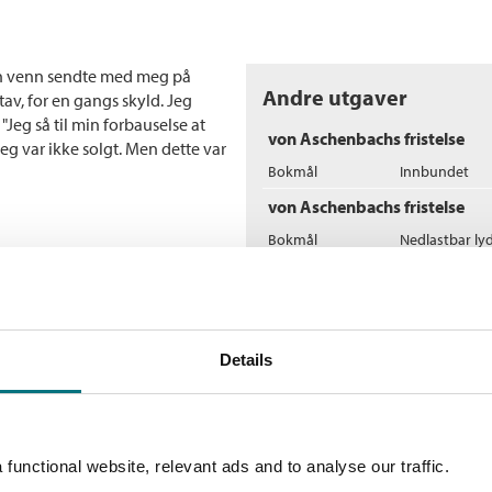
in venn sendte med meg på
Andre utgaver
av, for en gangs skyld. Jeg
 "Jeg så til min forbauselse at
von Aschenbachs fristelse
jeg var ikke solgt. Men dette var
Bokmål
Innbundet
von Aschenbachs fristelse
Bokmål
Nedlastbar ly
Flere bøker av Jan Jak
H
Hi
Details
He
functional website, relevant ads and to analyse our traffic.