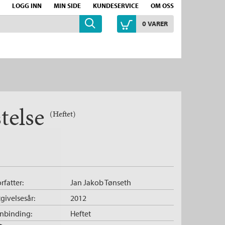
LOGG INN
MIN SIDE
KUNDESERVICE
OM OSS
0
VARER
telse
(Heftet)
rfatter:
Jan Jakob Tønseth
givelsesår:
2012
nnbinding:
Heftet