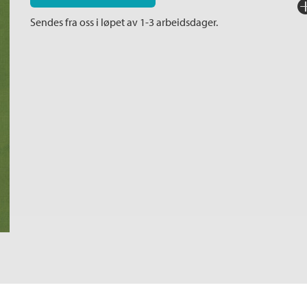
Fo
Sendes fra oss i løpet av 1-3 arbeidsdager.
Sp
I
Ka
An