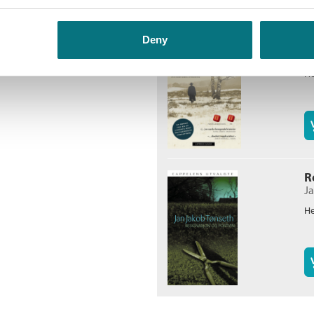
P
Deny
J
He
R
J
He