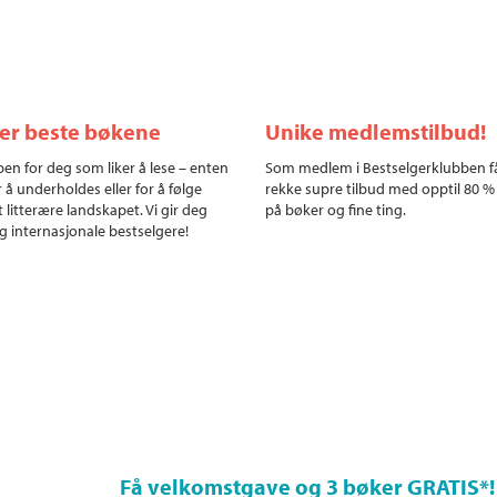
ler beste bøkene
Unike medlemstilbud!
en for deg som liker å lese – enten
Som medlem i Bestselgerklubben f
r å underholdes eller for å følge
rekke supre tilbud med opptil 80 %
 litterære landskapet. Vi gir deg
på bøker og fine ting.
g internasjonale bestselgere!
Få velkomstgave og 3 bøker GRATIS
*!