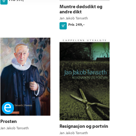
Kjøp
Muntre dødsdikt og
andre dikt
Jan Jakob Tønseth
Pris
249,–
Kjøp
Ebok
Prosten
Resignasjon og portvin
Jan Jakob Tønseth
Jan Jakob Tønseth