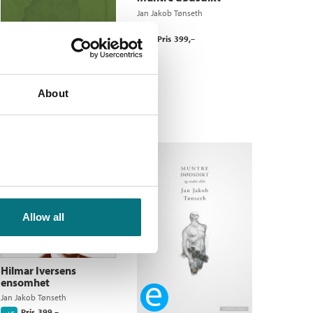
Jan Jakob Tønseth
Pris
399,–
Kjøp
von Aschenbachs
fristelse
About
Jan Jakob Tønseth
Pris
229,–
Kjøp
Allow all
Hilmar Iversens
ensomhet
Ebok
Jan Jakob Tønseth
Pris
399,–