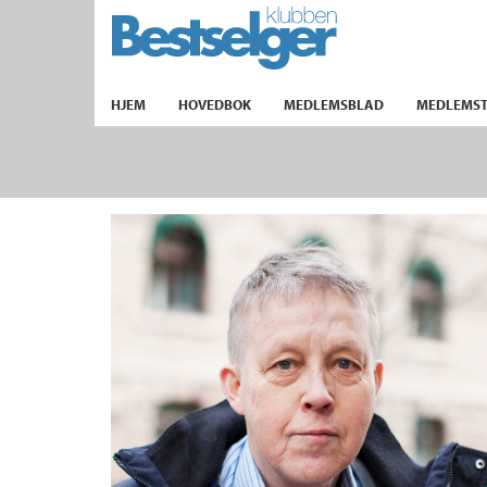
TIL FORSIDEN
HJEM
HOVEDBOK
MEDLEMSBLAD
MEDLEMST
k
lad
ilbud
m
aver
ice