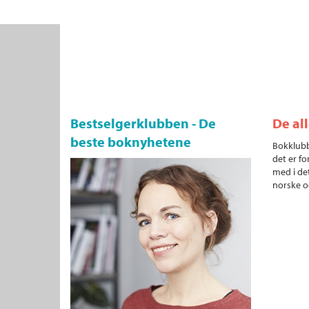
Bestselgerklubben - De
De al
beste boknyhetene
Bokklubb
det er fo
med i det
norske o