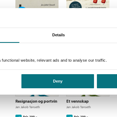
Ebok
Andre morgener
Prosten
Jan Jakob Tønseth
Jan Jakob Tønseth
Details
Pris
249,–
Pris
229,–
Kjøp
Kjøp
functional website, relevant ads and to analyse our traffic.
Deny
Resignasjon og portvin
Et vennskap
Jan Jakob Tønseth
Jan Jakob Tønseth
Pris
399,–
Pris
399,–