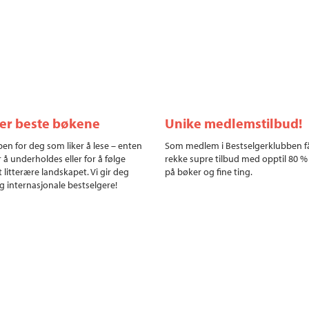
ler beste bøkene
Unike medlemstilbud!
en for deg som liker å lese – enten
Som medlem i Bestselgerklubben f
r å underholdes eller for å følge
rekke supre tilbud med opptil 80 %
 litterære landskapet. Vi gir deg
på bøker og fine ting.
g internasjonale bestselgere!