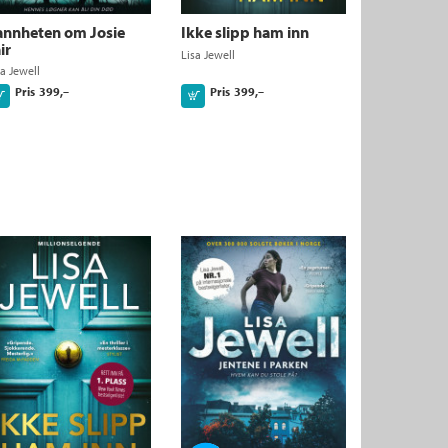
annheten om Josie
Ikke slipp ham inn
ir
Lisa Jewell
sa Jewell
Pris
399,–
Pris
399,–
Kjøp
Kjøp