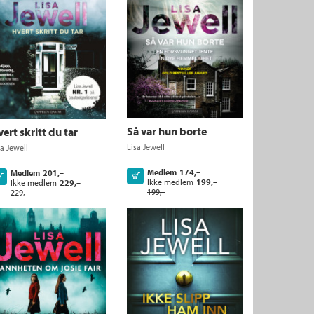
Så var hun borte
ert skritt du tar
Lisa Jewell
sa Jewell
Medlem
174,–
Medlem
201,–
Kjøp
Kjøp
Ikke medlem
199,–
Ikke medlem
229,–
199,–
229,–