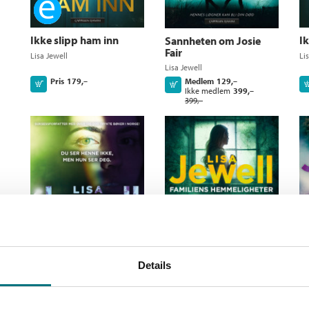
Ebok
Ikke slipp ham inn
I
Sannheten om Josie
Fair
Lisa Jewell
Li
Lisa Jewell
Medlem
129,–
Pris
179,–
Kjøp
Kjøp
Ikke medlem
399,–
399,–
Familiens
N
hemmeligheter
Li
Details
Lisa Jewell
Pris
399,–
Kjøp
Usynlig jente