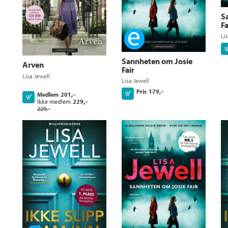
S
Fa
Ebok
Li
Sannheten om Josie
Arven
Fair
Lisa Jewell
Lisa Jewell
Pris
179,–
Kjøp
Medlem
201,–
Kjøp
Ikke medlem
229,–
229,–