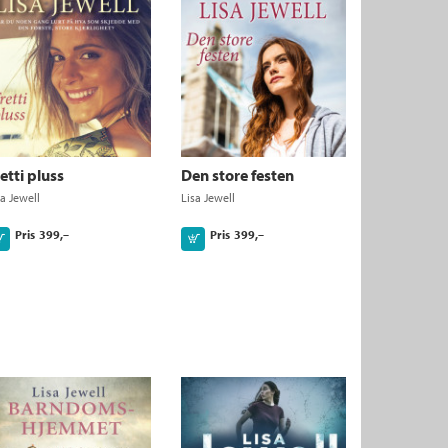
etti pluss
Den store festen
sa Jewell
Lisa Jewell
Pris
399,–
Pris
399,–
Kjøp
Kjøp