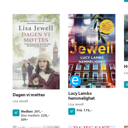
Hv
Li
Ebok
Lucy Lambs
Dagen vi møttes
hemmelighet
Lisa Jewell
Lisa Jewell
Pris
179,–
Kjøp
Medlem
201,–
Kjøp
Ikke medlem
229,–
229,–