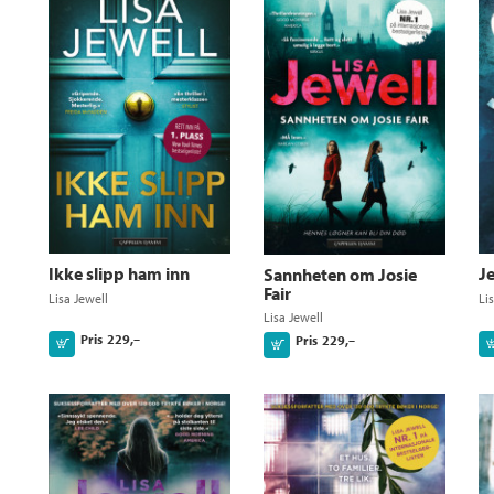
Ikke slipp ham inn
J
Sannheten om Josie
Fair
Lisa Jewell
Li
Lisa Jewell
Pris
229,–
Pris
229,–
Kjøp
Kjøp