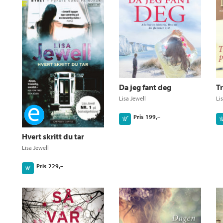
Da jeg fant deg
Tr
Lisa Jewell
Li
Ebok
Pris
199,–
Kjøp
Hvert skritt du tar
Lisa Jewell
Pris
229,–
Kjøp