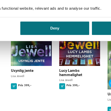
Lisa Jewell
functional website, relevant ads and to analyse our traffic.
Pris
229,–
Kjøp
Deny
Usynlig jente
Lucy Lambs
hemmelighet
Lisa Jewell
Lisa Jewell
Pris
399,–
Pris
399,–
Kjøp
Kjøp
Us
Li