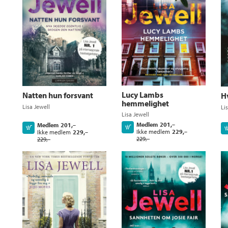
Lucy Lambs
Natten hun forsvant
Hv
hemmelighet
Lisa Jewell
Li
Lisa Jewell
Medlem
201,–
Medlem
201,–
Kjøp
Kjøp
Ikke medlem
229,–
Ikke medlem
229,–
229,–
229,–