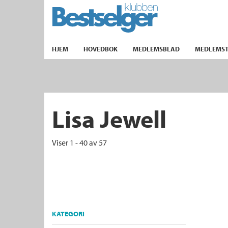
TIL FORSIDEN
HJEM
HOVEDBOK
MEDLEMSBLAD
MEDLEMST
k
Lisa Jewell
lad
ilbud
Viser 1 - 40 av 57
m
aver
ice
KATEGORI