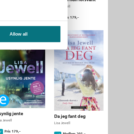
Lisa Jewell
Pris
179,–
Kjøp
Allow all
Ebok
ynlig jente
Da jeg fant deg
sa Jewell
Lisa Jewell
Pris
179,–
Kjøp
Medlem
201,–