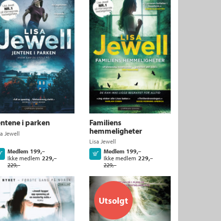
entene i parken
Familiens
hemmeligheter
sa Jewell
Lisa Jewell
Medlem
199,–
Medlem
199,–
Kjøp
Kjøp
Ikke medlem
229,–
Ikke medlem
229,–
229,–
229,–
Utsolgt