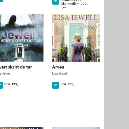
Kjøp
Ikke medlem
229,–
229,–
ert skritt du tar
Arven
sa Jewell
Lisa Jewell
Pris
399,–
Pris
399,–
Kjøp
Kjøp