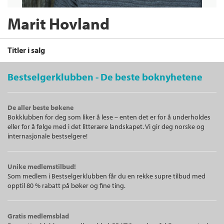
Marit Hovland
Titler i salg
Bestselgerklubben - De beste boknyhetene
Filter
De aller beste bøkene
+
Bokklubben for deg som liker å lese – enten det er for å underholdes
KATEGORI
Pepperkaker
eller for å følge med i det litterære landskapet. Vi gir deg norske og
Marit Hovland
+
Alle
internasjonale bestselgere!
FORMAT
Innbundet
Bokmål
2020
Hobby og fritid (2)
+
Alle
SPRÅK
Unike medlemstilbud!
Innbundet (2)
Alle
Som medlem i Bestselgerklubben får du en rekke supre tilbud med
opptil 80 % rabatt på bøker og fine ting.
Bokmål (2)
Bakeland
: Norsk natur på sitt
søteste
Gratis medlemsblad
Marit Hovland