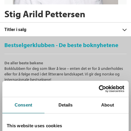
Stig Arild Pettersen
Titler i salg
Bestselgerklubben - De beste boknyhetene
Filter
De aller beste bøkene
+
Bokklubben for deg som liker å lese – enten det er for å underholdes
KATEGORI
Erling Lorentzen
: Vilje og motstand
eller for å følge med i det litterære landskapet. Vi gir deg norske og
Stig Arild Pettersen
+
Alle
internasjonale bestselgere!
FORMAT
Innbundet
Bokmål
2016
Dokumentar og fakta (2)
+
Alle
Kjøp
Pris
449,–
SPRÅK
Ebøker (2)
Unike medlemstilbud!
Ebok (1)
Sendes fra oss i løpet av 1-3 arbeidsdager.
Lydbøker (1)
Alle
Som medlem i Bestselgerklubben får du en rekke supre tilbud med
Consent
Details
About
Innbundet (1)
opptil 80 % rabatt på bøker og fine ting.
Bokmål (3)
Nedlastbar lydbok (1)
Ebok
This website uses cookies
Gratis medlemsblad
Erling Lorentzen
: Vilje og motstand