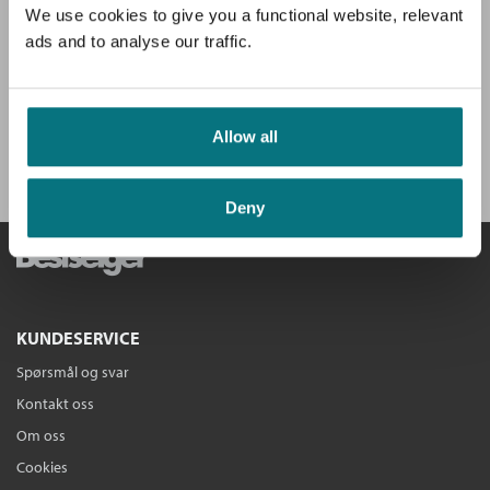
Du mottar klubbens medlemsblad GRATIS, med en fyldig presentasjon
We use cookies to give you a functional website, relevant
Stig Arild Pettersen
av hovedboken, intervjuer og anbefalinger.
ads and to analyse our traffic.
Ebok
Bokmål
2016
Pris
279,–
Få velkomstgave og 3 bøker GRATIS
*!
Allow all
BLI MEDLEM I DAG
Deny
Erling Lorentzen - Vilje og
motstand
Stig Arild Pettersen
Nedlastbar lydbok
Bokmål
2018
Pris
249,–
KUNDESERVICE
Spørsmål og svar
Kontakt oss
Om oss
Cookies