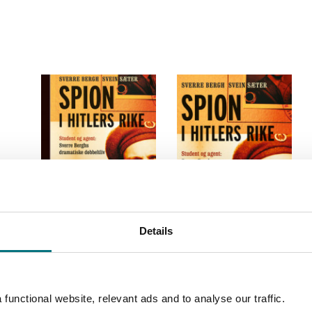
Spion i Hitlers rike
Sverre Bergh
Details
Pris
249,–
Kjøp
Spion i Hitlers rike
Sverre Bergh
og
Svein Sæter
Medlem
262,–
functional website, relevant ads and to analyse our traffic.
Ikke medlem
299,–