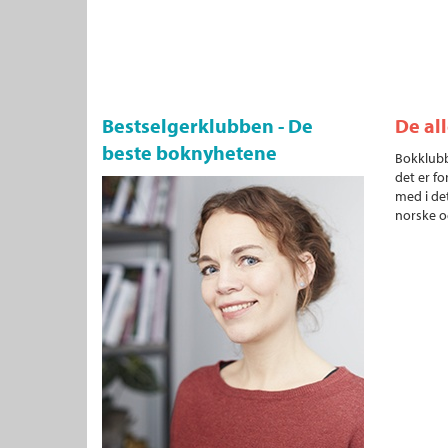
Bestselgerklubben - De
De al
beste boknyhetene
Bokklubb
det er fo
med i det
norske o