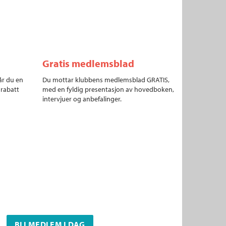
Gratis medlemsblad
år du en
Du mottar klubbens medlemsblad GRATIS,
 rabatt
med en fyldig presentasjon av hovedboken,
intervjuer og anbefalinger.
BLI MEDLEM I DAG