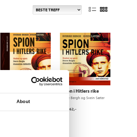
Spion i Hitlers rike
Spion i Hitlers rike
Sverre Bergh
og
Svein Sæter
Sverre Bergh
og
Svein Sæter
About
Medlem
99,–
Pris
262,–
Ikke medlem
349,–
349,–