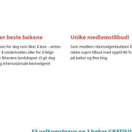
ler beste bøkene
Unike medlemstilbud!
en for deg som liker å lese – enten
Som medlem i Bestselgerklubben f
r å underholdes eller for å følge
rekke supre tilbud med opptil 80 %
 litterære landskapet. Vi gir deg
på bøker og fine ting.
g internasjonale bestselgere!
Få velkomstgave og 3 bøker GRATIS
*!