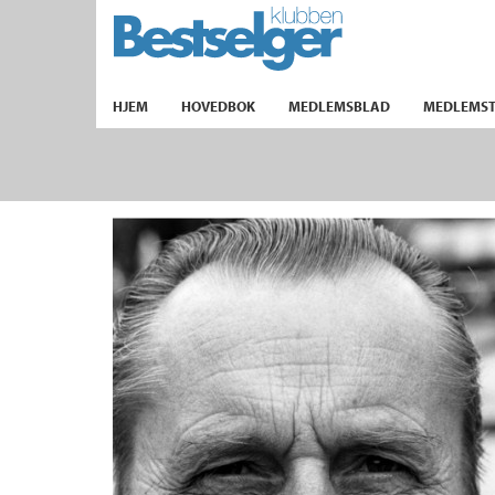
TIL FORSIDEN
HJEM
HOVEDBOK
MEDLEMSBLAD
MEDLEMST
k
lad
ilbud
m
aver
ice