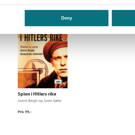
299,–
Deny
Spion i Hitlers rike
Sverre Bergh
og
Svein Sæter
Pris
99,–