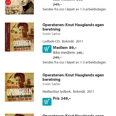
Innbundet (3)
249,–
Bokmål (11)
Sendes fra oss i løpet av 1-3 arbeidsdager.
Lydbok-CD (3)
Lydbok MP3-CD (1)
Nedlastbar lydbok (1)
Operatøren
: Knut Hauglands egen
beretning
Svein Sæter
Lydbok-CD
Bokmål
2011
Medlem
89,–
Kjøp
Ikke medlem
249,–
249,–
Sendes fra oss i løpet av 1-3 arbeidsdager.
Operatøren
: Knut Hauglands egen
beretning
Svein Sæter
Nedlastbar lydbok
Bokmål
2011
Pris
249,–
Operatøren
: Knut Hauglands egen