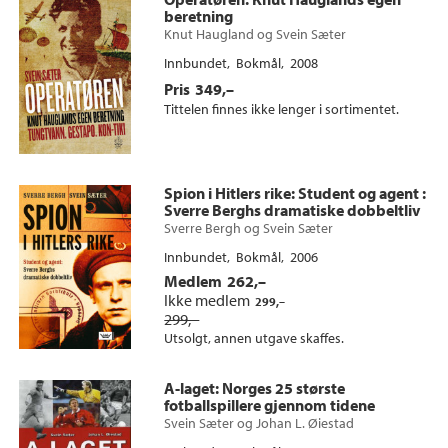
beretning
Knut Haugland
og
Svein Sæter
Innbundet
Bokmål
2008
Pris
349,–
Tittelen finnes ikke lenger i sortimentet.
Spion i Hitlers rike
: Student og agent :
Sverre Berghs dramatiske dobbeltliv
Sverre Bergh
og
Svein Sæter
Innbundet
Bokmål
2006
Medlem
262,–
Ikke medlem
299,–
299,–
Utsolgt, annen utgave skaffes.
A-laget
: Norges 25 største
fotballspillere gjennom tidene
Svein Sæter
og
Johan L. Øiestad