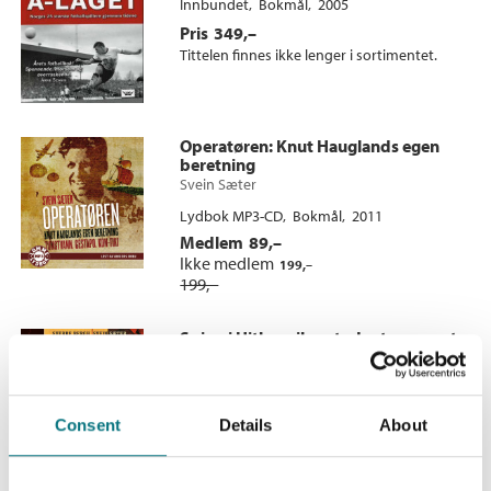
Innbundet
Bokmål
2005
Pris
349,–
Tittelen finnes ikke lenger i sortimentet.
Operatøren
: Knut Hauglands egen
beretning
Svein Sæter
Lydbok MP3-CD
Bokmål
2011
Medlem
89,–
Ikke medlem
199,–
199,–
Spion i Hitlers rike
: student og agent:
Sverre Berghs dramatiske dobbeltliv
Sverre Bergh
og
Svein Sæter
Lydbok-CD
Bokmål
2009
Consent
Details
About
Medlem
99,–
Ikke medlem
349,–
349,–