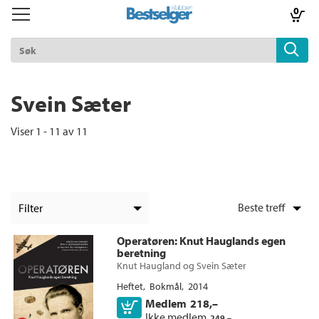
0
Toggle
Toggle
navigation
navigation
TIL FORSIDEN
Logg inn
Svein Sæter
Viser 1 - 11 av 11
k
lad
ilbud
Filter
m
+
KATEGORI
Operatøren
: Knut Hauglands egen
beretning
+
Alle
Knut Haugland
og
Svein Sæter
FORMAT
aver
Dokumentar og fakta (5)
+
Heftet
Bokmål
2014
Alle
ice
SPRÅK
Lydbøker (5)
Medlem
218,–
Kjøp
Heftet (3)
Ebøker (1)
Ikke medlem
Alle
249,–