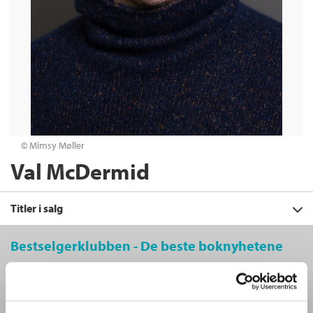
© Mimsy Møller
Val McDermid
Titler i salg
Bestselgerklubben - De beste boknyhetene
Filter
De aller beste bøkene
+
Bokklubben for deg som liker å lese – enten det er for å underholdes
KATEGORI
Brennende hat