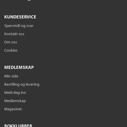
KUNDESERVICE
Myrgraven
Val McDermid
Spørsmål og svar
Serie
Karen Pirie 5
Kontakt oss
Nedlastbar lydbok
Bokmål
2019
Om oss
Pris
399,–
Cookies
Ebok
1989
MEDLEMSKAP
Val McDermid
Min side
Serie
Allie Burns 2
Ebok
Bokmål
2023
Bestilling og levering
Pris
249,–
Meld deg inn
Medlemskap
Ebok
Magasinet
Myrgraven
BOKKLUBBER
Val McDermid