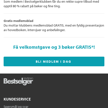
Som medlem i Bestselgerklubben får du en rekke supre tilbud med
opptil 80 % rabatt på bøker og fine ting.
Gratis medlemsblad
Du mottar klubbens medlemsblad GRATIS, med en fyldig presentasjon
av hovedboken, intervjuer og anbefalinger.
Få velkomstgave og 3 bøker GRATIS
*!
BLI MEDLEM I DAG
KUNDESERVICE
Spørsmål og svar