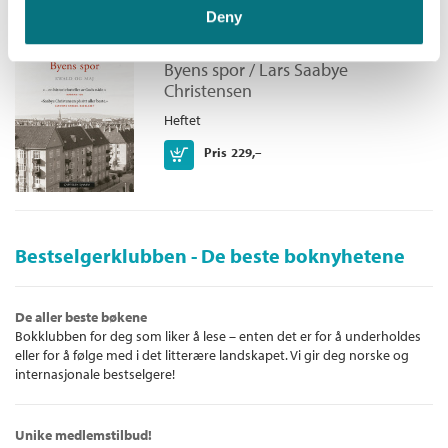
Deny
Byens spor - Ewald og Maj
Byens spor /
Lars Saabye
Christensen
Heftet
Kjøp
Pris
229,–
Bestselgerklubben - De beste boknyhetene
De aller beste bøkene
Bokklubben for deg som liker å lese – enten det er for å underholdes
eller for å følge med i det litterære landskapet. Vi gir deg norske og
internasjonale bestselgere!
Unike medlemstilbud!