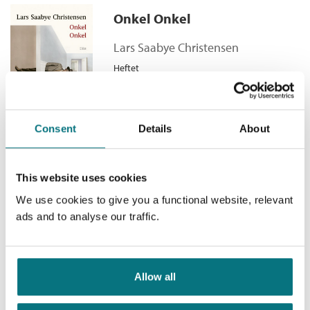
Beatles
(1984) og fortsatte med
Bly
(1990).
Bisettelsen
Onkel Onkel
Antall sider:
416
Bokmål
Lydbok-CD
2008
149,–
Serie:
Beatles-trilogien
Lars Saabye Christensen
Bisettelsen
Serienummer:
3
Heftet
Bokmål
Nedlastbar lydbok
2010
399,–
Kjøp
Pris
299,–
Bisettelsen
Bokmål
Ebok
2010
249,–
Consent
Details
About
This website uses cookies
Pasninger
We use cookies to give you a functional website, relevant
VM2026
ads and to analyse our traffic.
Lars Saabye Christensen
Heftet
Kjøp
Pris
249,–
Allow all