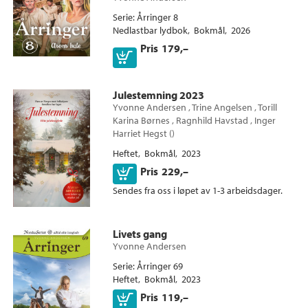
Serie
Årringer 8
Nedlastbar lydbok
Bokmål
2026
Pris
179,–
Julestemning 2023
Yvonne Andersen
,
Trine Angelsen
,
Torill
Karina Børnes
,
Ragnhild Havstad
,
Inger
Harriet Hegst
(
)
Heftet
Bokmål
2023
Kjøp
Pris
229,–
Sendes fra oss i løpet av 1-3 arbeidsdager.
Livets gang
Yvonne Andersen
Serie
Årringer 69
Heftet
Bokmål
2023
Kjøp
Pris
119,–