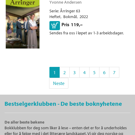
Yvonne Andersen
Serie
Årringer 63
Heftet
Bokmål
2022
Kjøp
Pris
119,–
Sendes fra oss i løpet av 1-3 arbeidsdager.
1
2
3
4
5
6
7
Neste
Bestselgerklubben - De beste boknyhetene
De aller beste bøkene
Bokklubben for deg som liker å lese – enten det er for å underholdes
eller for å følge med i det litterære landskapet. Vi gir deg norske og