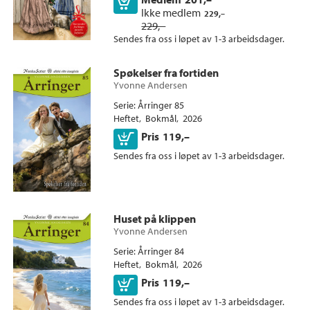
+
Kjøp
SPRÅK
Ikke medlem
229,–
Heftet (113)
+
229,–
Alle
SERIER
Ebok (92)
Sendes fra oss i løpet av 1-3 arbeidsdager.
Bokmål (241)
Nedlastbar lydbok (36)
Alle
Spøkelser fra fortiden
Årringer (183)
Yvonne Andersen
Novemberbarn (40)
Serie
Årringer 85
Julestemning (4)
Heftet
Bokmål
2026
Sommerstemning (1)
Kjøp
Pris
119,–
Sendes fra oss i løpet av 1-3 arbeidsdager.
Huset på klippen
Yvonne Andersen
Serie
Årringer 84
Heftet
Bokmål
2026
Kjøp
Pris
119,–
Sendes fra oss i løpet av 1-3 arbeidsdager.