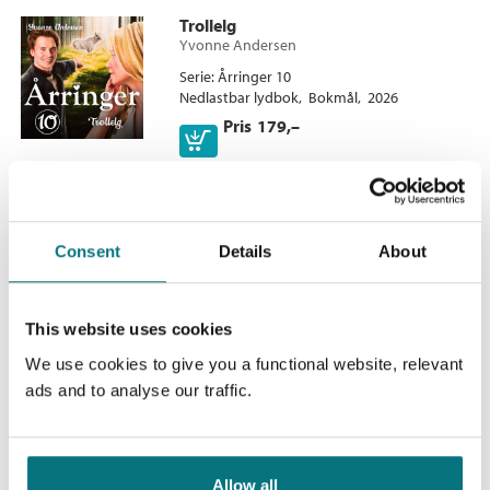
Trollelg
Yvonne Andersen
Serie
Årringer 10
Nedlastbar lydbok
Bokmål
2026
Pris
179,–
Skammens pris
Yvonne Andersen
Serie
Årringer 70
Consent
Details
About
Heftet
Bokmål
2023
Kjøp
Pris
119,–
This website uses cookies
Sendes fra oss i løpet av 1-3 arbeidsdager.
We use cookies to give you a functional website, relevant
ads and to analyse our traffic.
Skumringsnatt
Yvonne Andersen
Serie
Årringer 5
Allow all