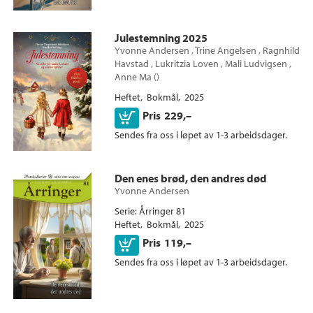
Julestemning 2025
Yvonne Andersen
,
Trine Angelsen
,
Ragnhild
Havstad
,
Lukritzia Loven
,
Mali Ludvigsen
,
Anne Ma
(
)
Heftet
Bokmål
2025
Kjøp
Pris
229,–
Sendes fra oss i løpet av 1-3 arbeidsdager.
Den enes brød, den andres død
Yvonne Andersen
Serie
Årringer 81
Heftet
Bokmål
2025
Kjøp
Pris
119,–
Sendes fra oss i løpet av 1-3 arbeidsdager.