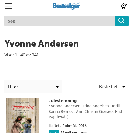
0
Toggle
Toggle
navigation
navigation
TIL FORSIDEN
Logg inn
Yvonne Andersen
Viser 1 - 40 av 241
k
lad
ilbud
Filter
m
+
KATEGORI
Julestemning
Yvonne Andersen
,
Trine Angelsen
,
Torill
+
Alle
STATUS
aver
Karina Børnes
,
Ann-Christin Gjersøe
,
Frid
Skjønnlitteratur (205)
Ingulstad
(
)
+
Alle
ice
FORMAT
Ebøker (128)
Heftet
Bokmål
2016
Kommende utgivelser (1)
Lydbøker (35)
Alle
Medlem
201,–