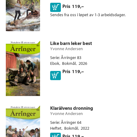
Kjøp
Pris
119,–
Sendes fra oss i løpet av 1-3 arbeidsdager.
Ebok
Like barn leker best
Yvonne Andersen
Serie
Årringer 83
Ebok
Bokmål
2026
Pris
119,–
Klarälvens dronning
Yvonne Andersen
Serie
Årringer 64
Heftet
Bokmål
2022
Pris
119,–