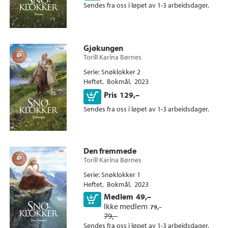
+
SPRÅK
Nyheter (1)
Sendes fra oss i løpet av 1-3 arbeidsdager.
Barn og ungdom (1)
Ebok (56)
+
Alle
SERIER
Nedlastbar lydbok (53)
Bokmål (159)
Heftet (50)
Alle
Gjøkungen
Morild (45)
Torill Karina Børnes
Snøklokker (45)
Serie
Snøklokker 2
Heftet
Bokmål
2023
Vestavind (27)
Kjøp
Pris
129,–
Spinnesteinens løfte (16)
Sendes fra oss i løpet av 1-3 arbeidsdager.
Tigerhjerte (9)
Julestemning (5)
Sommerstemning (1)
Den fremmede
Torill Karina Børnes
Serie
Snøklokker 1
Heftet
Bokmål
2023
Medlem
49,–
Kjøp
Ikke medlem
79,–
79,–
Sendes fra oss i løpet av 1-3 arbeidsdager.