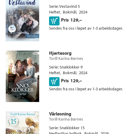
Serie
Vestavind 5
Heftet
Bokmål
2024
Kjøp
Pris
129,–
Sendes fra oss i løpet av 1-3 arbeidsdager.
Hjertesorg
Torill Karina Børnes
Serie
Snøklokker 9
Heftet
Bokmål
2024
Kjøp
Pris
129,–
Sendes fra oss i løpet av 1-3 arbeidsdager.
Vårløsning
Torill Karina Børnes
Serie
Snøklokker 15
Nedlastbar lydbok
Bokmål
2026