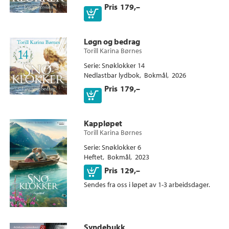
Pris
179,–
Løgn og bedrag
Torill Karina Børnes
Serie
Snøklokker 14
Nedlastbar lydbok
Bokmål
2026
Pris
179,–
Kappløpet
Torill Karina Børnes
Serie
Snøklokker 6
Heftet
Bokmål
2023
Kjøp
Pris
129,–
Sendes fra oss i løpet av 1-3 arbeidsdager.
Ebok
Syndebukk