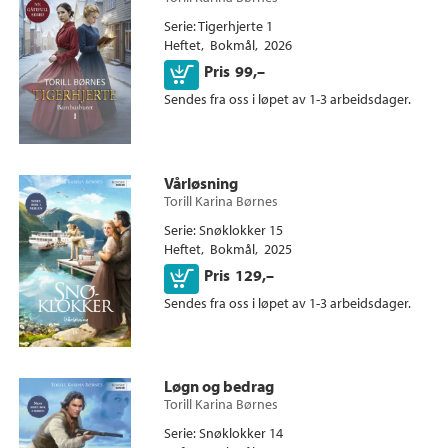
Serie
Tigerhjerte 1
Heftet
Bokmål
2026
Kjøp
Pris
99,–
Sendes fra oss i løpet av 1-3 arbeidsdager.
Vårløsning
Torill Karina Børnes
Serie
Snøklokker 15
Heftet
Bokmål
2025
Kjøp
Pris
129,–
Sendes fra oss i løpet av 1-3 arbeidsdager.
Løgn og bedrag
Torill Karina Børnes
Serie
Snøklokker 14