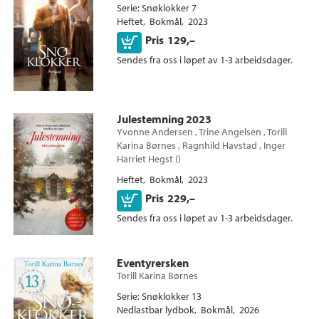
Serie
Snøklokker 7
Heftet
Bokmål
2023
Kjøp
Pris
129,–
Sendes fra oss i løpet av 1-3 arbeidsdager.
Julestemning 2023
Yvonne Andersen
,
Trine Angelsen
,
Torill
Karina Børnes
,
Ragnhild Havstad
,
Inger
Harriet Hegst
(
)
Heftet
Bokmål
2023
Kjøp
Pris
229,–
Sendes fra oss i løpet av 1-3 arbeidsdager.
Eventyrersken
Torill Karina Børnes
Serie
Snøklokker 13
Nedlastbar lydbok
Bokmål
2026