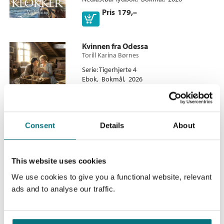
Pris
179,–
Ebok
Kvinnen fra Odessa
Torill Karina Børnes
Serie
Tigerhjerte 4
Ebok
Bokmål
2026
Pris
149,–
Consent
Details
About
Blodspill
Torill Karina Børnes
This website uses cookies
Serie
Vestavind 4
We use cookies to give you a functional website, relevant
Heftet
Bokmål
2024
ads and to analyse our traffic.
Kjøp
Pris
129,–
Sendes fra oss i løpet av 1-3 arbeidsdager.