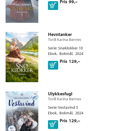
Pris
99,–
Ebok
Hevntanker
Torill Karina Børnes
Serie
Snøklokker 10
Ebok
Bokmål
2024
Pris
129,–
Ebok
Ulykkesfugl
Torill Karina Børnes
Serie
Vestavind 5
Ebok
Bokmål
2024
Pris
129,–