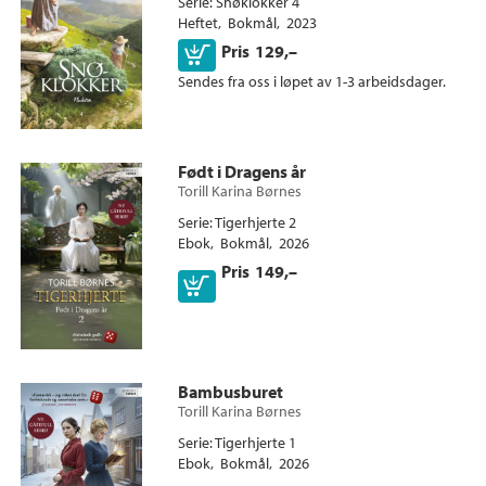
Serie
Snøklokker 4
Heftet
Bokmål
2023
Kjøp
Pris
129,–
Sendes fra oss i løpet av 1-3 arbeidsdager.
Ebok
Født i Dragens år
Torill Karina Børnes
Serie
Tigerhjerte 2
Ebok
Bokmål
2026
Pris
149,–
Ebok
Bambusburet
Torill Karina Børnes
Serie
Tigerhjerte 1
Ebok
Bokmål
2026