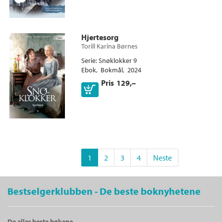
Ebok
Hjertesorg
Torill Karina Børnes
Serie
Snøklokker 9
Ebok
Bokmål
2024
Pris
129,–
1
2
3
4
Neste
Bestselgerklubben - De beste boknyhetene
De aller beste bøkene