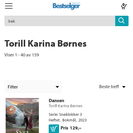
0
Toggle
Toggle
navigation
navigation
TIL FORSIDEN
Logg inn
Torill Karina Børnes
Viser 1 - 40 av 159
k
lad
ilbud
Filter
m
+
KATEGORI
Dansen
Torill Karina Børnes
+
Alle
STATUS
aver
Serie
Snøklokker 3
Ebøker (108)
+
Alle
Heftet
Bokmål
2023
ice
FORMAT
Skjønnlitteratur (106)
Kjøp
Pris
129,–
Kommende utgivelser (1)
Lydbøker (52)
Alle