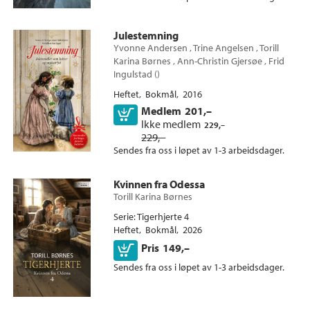
Julestemning
Yvonne Andersen
,
Trine Angelsen
,
Torill
Karina Børnes
,
Ann-Christin Gjersøe
,
Frid
Ingulstad
(
)
Heftet
Bokmål
2016
Medlem
201,–
Kjøp
Ikke medlem
229,–
229,–
Sendes fra oss i løpet av 1-3 arbeidsdager.
Kvinnen fra Odessa
Torill Karina Børnes
Serie
Tigerhjerte 4
Heftet
Bokmål
2026
Kjøp
Pris
149,–
Sendes fra oss i løpet av 1-3 arbeidsdager.