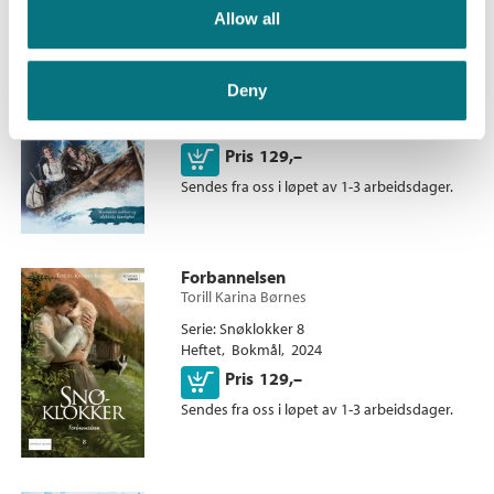
Allow all
Håpets land
Torill Karina Børnes
Deny
Serie
Vestavind 3
Heftet
Bokmål
2024
Kjøp
Pris
129,–
Sendes fra oss i løpet av 1-3 arbeidsdager.
Forbannelsen
Torill Karina Børnes
Serie
Snøklokker 8
Heftet
Bokmål
2024
Kjøp
Pris
129,–
Sendes fra oss i løpet av 1-3 arbeidsdager.