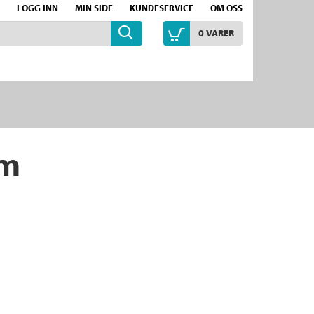
LOGG INN
MIN SIDE
KUNDESERVICE
OM OSS
0
VARER
öm