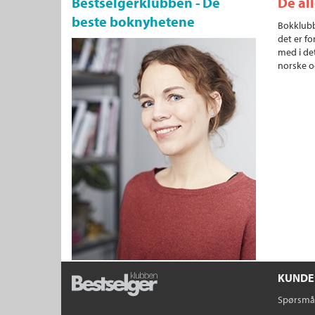
Bestselgerklubben - De
De al
beste boknyhetene
Bokklubb
det er fo
med i det
norske o
KUNDE
Spørsmål