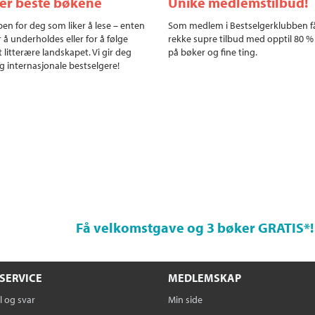
ler beste bøkene
Unike medlemstilbud!
en for deg som liker å lese – enten
Som medlem i Bestselgerklubben f
r å underholdes eller for å følge
rekke supre tilbud med opptil 80 %
 litterære landskapet. Vi gir deg
på bøker og fine ting.
g internasjonale bestselgere!
Få velkomstgave og 3 bøker GRATIS
*!
SERVICE
MEDLEMSKAP
 og svar
Min side