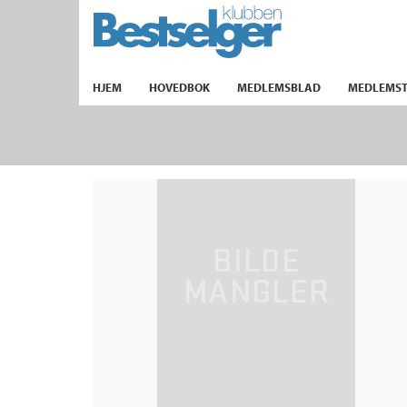
TIL FORSIDEN
HJEM
HOVEDBOK
MEDLEMSBLAD
MEDLEMST
k
lad
ilbud
m
aver
ice