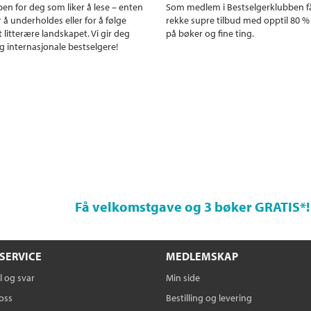
en for deg som liker å lese – enten
Som medlem i Bestselgerklubben f
r å underholdes eller for å følge
rekke supre tilbud med opptil 80 %
 litterære landskapet. Vi gir deg
på bøker og fine ting.
g internasjonale bestselgere!
Få velkomstgave og 3 bøker GRATIS
*!
SERVICE
MEDLEMSKAP
 og svar
Min side
oss
Bestilling og levering