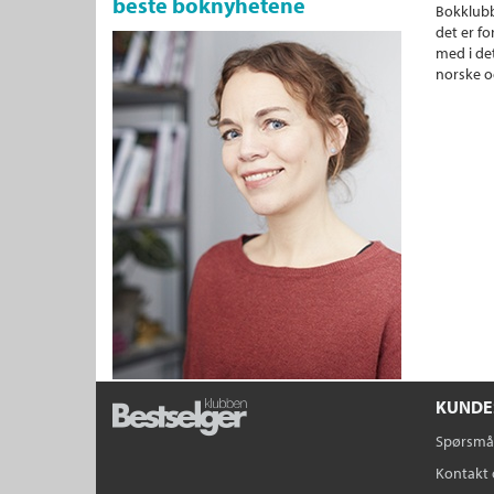
beste boknyhetene
Bokklubb
det er fo
med i det
norske o
KUNDE
Spørsmål
Kontakt 