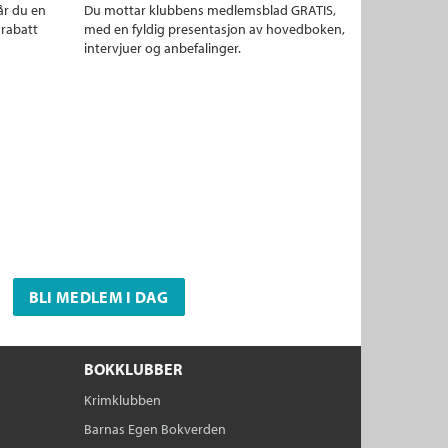
år du en
Du mottar klubbens medlemsblad GRATIS,
 rabatt
med en fyldig presentasjon av hovedboken,
intervjuer og anbefalinger.
BLI MEDLEM I DAG
BOKKLUBBER
Krimklubben
Barnas Egen Bokverden