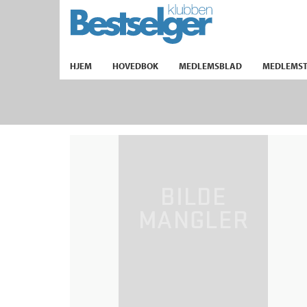
TIL FORSIDEN
HJEM
HOVEDBOK
MEDLEMSBLAD
MEDLEMST
k
lad
ilbud
m
aver
ice